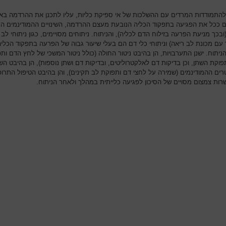
התמודדות המרדים עם ההשלכות של אי ספיקת כליות, עליו לתכנן את ההרדמה באו
 ככל את הפגיעה בתפקוד הכליה הנובעת מעצם ההרדמה, השינויים ההמודינמים הנ
בכך מניעת הפרעה בזילוח הדם לכליה), והניתוח. ניתוחים מסויימים, כגון ניתוחי לב
 עם מכונת לב ריאה) וניתוחי כלי דם הם בעלי שיעור גבוה של הפרעה בתפקוד הכליה
יתוח. ישנן התערבויות, הן בהיבט ניטור החולה (כולל ניטור המשכי של לחץ הדם ות
פוקת השתן, וכן בדיקות דם לאלקטרוליטים, ובדיקות דם ושתן נוספות), הן בהיבט הש
ים ההמודינמים (שמירה על לחצי דם ותפוקת לב תקינים), והן בהיבט הטיפול התרופ
ות צמצום מסויים של הסיכון לפגיעה כלייתית במהלך ולאחר הניתוח.