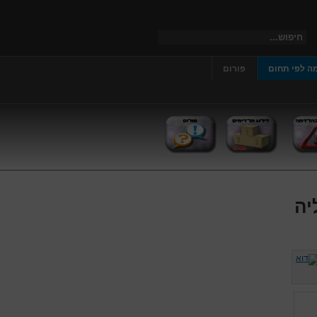
ה לפי תחום
פורום
יה