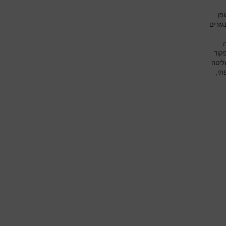
פן
גזרים
פקוד
ליטה
תי,