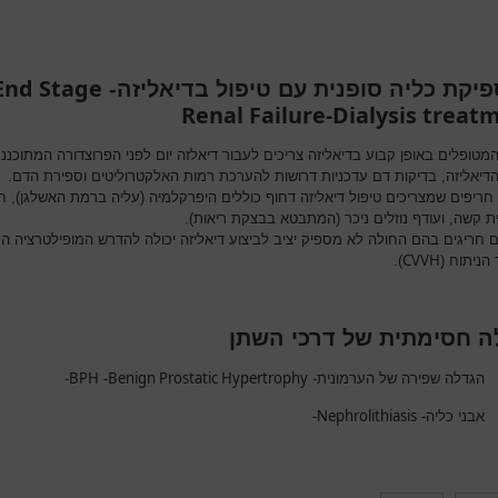
End Stage
פיקת כליה סופנית עם טיפול בדיאליזה-
Renal Failure-Dialysis treat
מטופלים באופן קבוע בדיאליזה צריכים לעבור דיאלזה יום לפני הפרוצדורה המתוכננ
דיאליזה, בדיקות דם עדכניות דרושות להערכת רמות האלקטרוליטים וספירת הדם.
חריפים שמצריכים טיפול דיאליזה דחוף כוללים היפרקלמיה (עליה ברמת האשלגן), 
ת קשה, ועודף נוזלים ניכר (המתבטא בבצקת ריאות).
 חריגים בהם החולה לא מספיק יציב לביצוע דיאליזה יכולה להדרש המופילטרציה ה
CVVH
הניתוח (
).
 חסימתית של דרכי השתן
BPH
Benign Prostatic Hypertrophy
הגדלה שפירה של הערמונית-
-
-
Nephrolithiasis
אבני כליה-
-