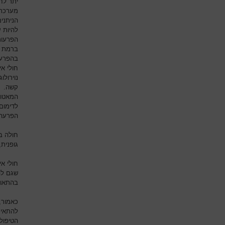
יתר לח
מערכת 
הניתנים
להיות 
הפרעות
ברמת ה
בהפרעו
חולי אי
נוירול
קשה.
המאטול
לדימום
הפרעה
חולה בא
גופנית,
חולי אי
שגם לה
בהתאו
כאמור,
להתאים
הטיפול 