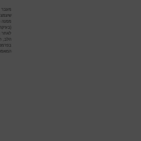
מעבר ל
שיצמצם
ממנה (ו
(בעיקר
לאחר הנ
הלב, ת
בפרמטר
המאפשר