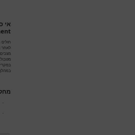
אי ס
ment
חולים ה
לאחר ה
מצבים 
מטבולי
במקרים
במהלך 
מחלה
-
-