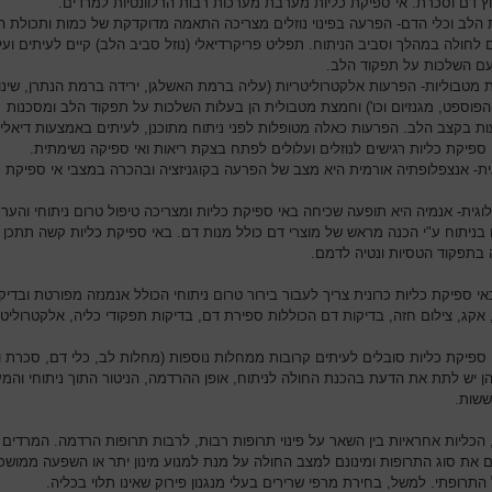
ץ דם וסכרת. אי ספיקת כליות מערבת מערכות רבות הרלוונטיות למרדים.
הלב וכלי הדם- הפרעה בפינוי נוזלים מצריכה התאמה מדוקדקת של כמות ותכולת הנ
 לחולה במהלך וסביב הניתוח. תפליט פריקרדיאלי (נוזל סביב הלב) קיים לעיתים ועל
עם השלכות על תפקוד הלב.
 מטבוליות- הפרעות אלקטרוליטריות (עליה ברמת האשלגן, ירידה ברמת הנתרן, שינוי
פוספט, מגנזיום וכו') וחמצת מטבולית הן בעלות השלכות על תפקוד הלב ומסכנות
ת בקצב הלב. הפרעות כאלה מטופלות לפני ניתוח מתוכנן, לעיתים באמצעות דיאליז
 ספיקת כליות רגישים לנוזלים ועלולים לפתח בצקת ריאות ואי ספיקה נשימתית.
וגית- אנצפלופתיה אורמית היא מצב של הפרעה בקוגניזציה ובהכרה במצבי אי ספיקת כ
וגית- אנמיה היא תופעה שכיחה באי ספיקת כליות ומצריכה טיפול טרום ניתוחי והערכ
 בניתוח ע"י הכנה מראש של מוצרי דם כולל מנות דם. באי ספיקת כליות קשה תתכן 
 בתפקוד הטסיות ונטיה לדמם.
י ספיקת כליות כרונית צריך לעבור בירור טרום ניתוחי הכולל אנמנזה מפורטת ובדיק
 אקג, צילום חזה, בדיקות דם הכוללות ספירת דם, בדיקות תפקודי כליה, אלקטרוליטי
 ספיקת כליות סובלים לעיתים קרובות ממחלות נוספות (מחלות לב, כלי דם, סכרת וכ
ן יש לתת את הדעת בהכנת החולה לניתוח, אופן ההרדמה, הניטור התוך ניתוחי והמ
ששות.
 הכליות אחראיות בין השאר על פינוי תרופות רבות, לרבות תרופות הרדמה. המרדים 
 את סוג התרופות ומינונם למצב החולה על מנת למנוע מינון יתר או השפעה ממושכ
התרופתי. למשל, בחירת מרפי שרירים בעלי מנגנון פירוק שאינו תלוי בכליה.