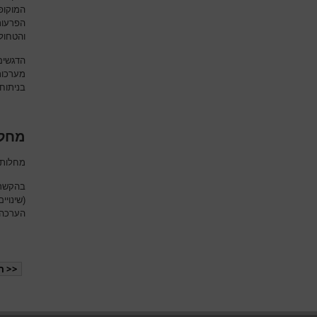
הפרעות
והטחול.
הדגשים
מערכות
בניתוח.
מחלות אגי
מחלות 
בהקשר 
(שינוי
הערכה 
<< ה