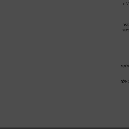
 כוללים
ספר
יטור
וקוז.
 אלה.