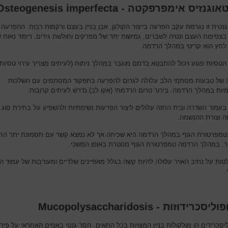
נזיס אימפרפקטה - Osteogenesis imperfecta
נטית זו נגרמת עקב הפרעה בייצור הקולגן, אבן בניין בעצם ורקמות רבות. ההפרעה 
 בצפיפות העצם ונטיה לשברים, גמישות יתר של מפרקים וחולשת גידים. ריפוד נאות 
 לחץ הוא קריטי במהלך הרדמה.
הטסיות פגוע ויכול להתבטא בדמם מוגבר במהלך ניתוח (לעיתים מצריך עירוי טסיות)
של טבעות מסתמי הלב עלולה לגרום להפרעה בתפקוד המסתמים עם השלכות
מיות במהלך הרדמה. בירור טרום הרדמתי (אקו לב) נדרש לעיתים קרובות.
ם בעמוד השדרה ובית החזה עלולים ליצור הפרעות נשימתיות ולהשפיע על בחירת סוג
 וצורת ההנשמה.
טמפרטורת הגוף במהלך הרדמה היא שכיחה אך לא נמצא קשר עם תסמונת יתר הח
. במהלך הרדמה טמפרטורת הגוף מנוטרת באופן המשכי.
ות על נתיב האויר עלולה להיות קשה בגלל מאפיינים שלדיים ומעורבות של עמוד 
.
כרידוזות - Mucopolysaccharidosis
יסכרידים הן מולקולות בניין המצויות בכל התאים. חסר גנטי באנזים האחראי על פירו