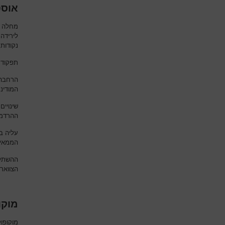
אוסטאוג
מחלה ג
לירידה
נקודות
תפקוד 
הרחבה 
המודינ
שינויי
ההרדמה
עליה ב
הממאיר
ההשתלט
הצווארי
מוקופוליס
מוקופול