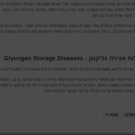
המוקופוליסכרידים מוביל להצטברותם ברקמות. יש 7 צורות שונות של המחלה ומאפייניה
 שלד ופנים, מפרקים נוקשים, שינויי צורה בבית החזה, גמדות, והגדלת הלב, הכבד
 פיגור שכלי שכיח גם הוא.
 ההרדמתיים בחולים אלה קשורים בקושי בהשתלטות על נתיב האויר, ובמעורבות מ
 מרכזיות (לב, כבד), המצריכות בירור טרום ניתוחי והתאמת סוג ההרדמה ואמצעי הנ
רת גליקוגן - Glycogen Storage Diseases
אגירת גליקוגן מאופיינות בהפרעה באחד האנזימים הרבים המעורבים במטבוליזם הגל
ההרדמתי ישנן מספר בעיות ובינהן היפוגליקמיה (ירידה ברמת הגלוקוז בדם), חמצת
ים במאזן החומצה-בסיס), והפרעה לבבית וכבדית עקב אגירת יתר של גליקוגן ברקמות
טרום ניתוחית צריכה לכלול בדיקת תפקוד מערכות אלה.
קודם
הבא >>