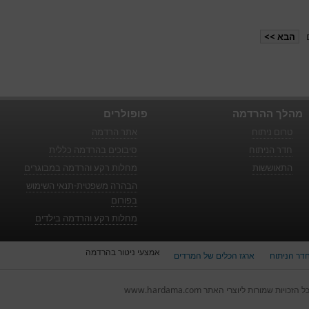
הבא >>
מהלך ההרדמה
פופולרים
טרום ניתוח
אתר הרדמה
חדר הניתוח
סיבוכים בהרדמה כללית
התאוששות
מחלות רקע והרדמה במבוגרים
הבהרה משפטית-תנאי השימוש
בפורום
מחלות רקע והרדמה בילדים
אמצעי ניטור בהרדמה
דר הניתוח
ארגז הכלים של המרדים
ל הזכויות שמורות ליוצרי האתר www.hardama.com