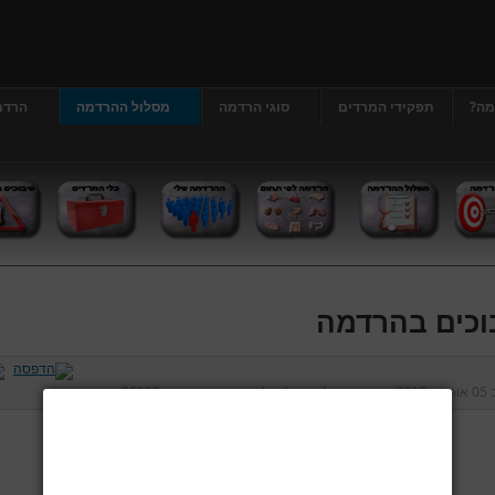
מה?
תפקידי המרדים
סוגי הרדמה
מסלול ההרדמה
הרדמ
וכים בהרדמה
ב
05 אוגוסט 2013
נכתב על ידי
דר' גרג'י יונתן
כניסות:
26162