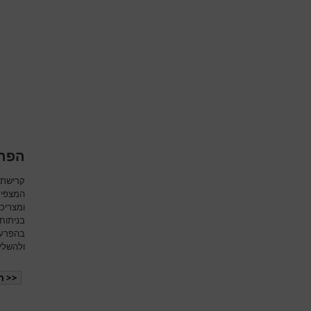
הפרע
קרישת 
המצפים
ומצריכ
בניתוחי
בהפרעו
ולהשלי
<< ה