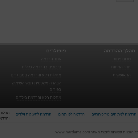
מהלך ההרדמה
פופולרים
טרום ניתוח
אתר הרדמה
חדר הניתוח
סיבוכים בהרדמה כללית
התאוששות
מחלות רקע והרדמה במבוגרים
הבהרה משפטית-תנאי השימוש
בפורום
מחלות רקע והרדמה בילדים
מחלות
הרדמה לניתוחים נוירוכירורגים
הרדמה לפי תחום
הרדמה לתינוקות וילדים
והרדמה
ל הזכויות שמורות ליוצרי האתר www.hardama.com