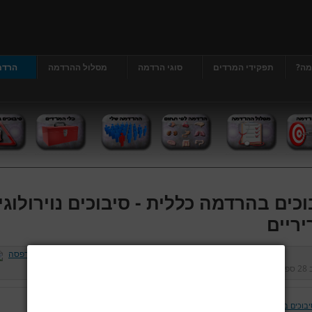
מה?
תפקידי המרדים
סוגי הרדמה
מסלול ההרדמה
הרדמ
וכים בהרדמה כללית - סיבוכים נוירולוגי
יריים
ב
28 ספטמבר 2012
נכתב על ידי
דר' גרג'י יונתן
כניסות:
475219
יבוכים בהרדמה כללית