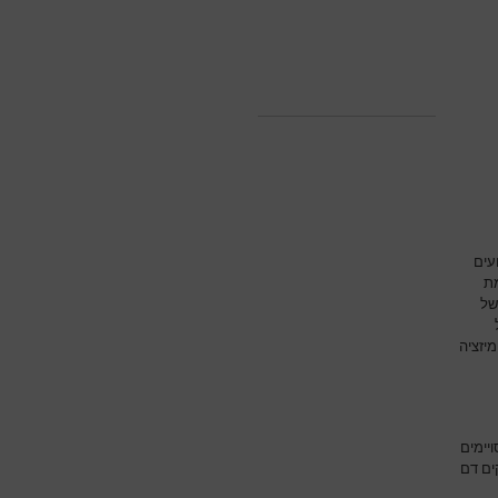
עים
מת
של
יזציה
יימים
ים דם