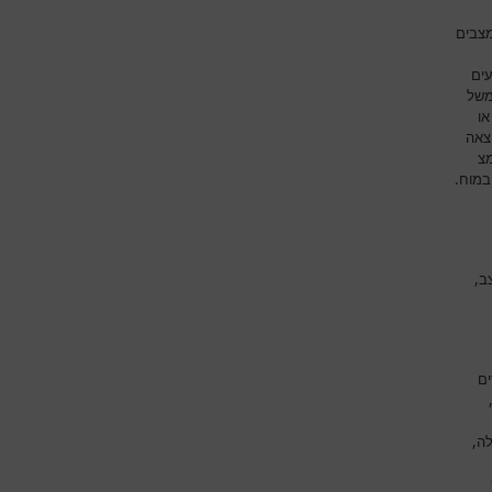
מצבים
עים
משל
או
צאה
מצ
במוח.
ב,
ים
לה,