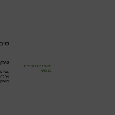
סיבו
שבץ 
מאמרים נוספים
בנושא
שבץ מו
מתקדמת
במהלך ה