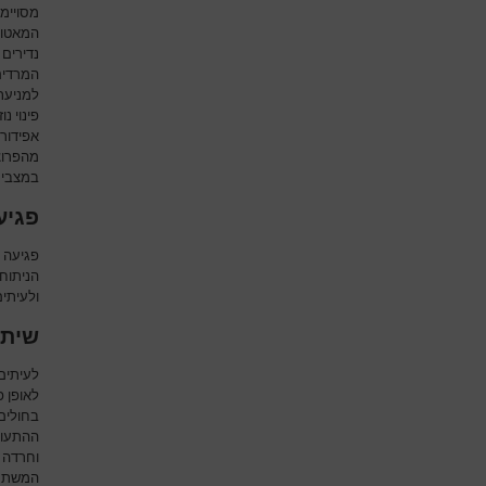
מסויימ
המאטומ
נדירים 
המרדים
למניעת 
פינוי נ
אפידור
מהפרוצד
במצבים 
פגיע
פגיעה 
הניתוחי
ולעיתי
שיתו
לעיתים
לאופן פ
בחולים 
ההתעורר
וחרדה 
המשתק.