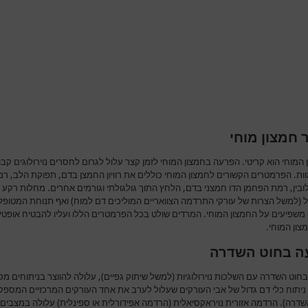
 חמצון מוחי
המוחי הוא קריטי. הפרעה בחמצון המוחי לזמן קצר עלול לגרום לחסרים נוירולוגים קבו
ות. הפרמטרים הקשורים לחמצון המוחי כוללים את רוויון החמצן בדם, תפוקת הלב, ר
ובין, רמת הפחמן הדו חמצני בדם, הלחץ התוך גולגולתי וגורמים אחרים. מחלות רקע 
 (למשל הצרות של עורקי התרדמה הצוואריים המוליכים דם למוח) ואף תנוחת המטופל
 משפיעים על החמצון המוחי. המרדים שולט בכל הפרמטרים הללו ועליו להבטיח אופטימ
צון המוחי.
ה בחוט השדרה
חוט השדרה עם השלכות נוירולוגיות (למשל שיתוק גפיים), עלולה להווצר בניתוחים מסו
ניתוח כלי דם גדול של אבי העורקים שעלול לערב את אחד העורקים המרכזיים המספק
שדרה). הרדמה אזורית נויראקסיאלית (הרדמה אפידורלית או ספינלית) עלולה במצבים