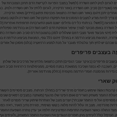
ים לגרום לנזק לחוט השדרה (למשל במצבי הפרעה לקרישת הדם תתכן הצטברות של
ה (שטף דם) סביב חוט השדרה באזור הדקירה, לגרום ללחץ על חוט השדרה ולנזק. ב
אחרים יתכן זיהום באזור חוט השדרה כתוצאה מכניסת פתוגן (חיידק) מאזור הדקירה.
 צריך להיות מודע למצבים המסכנים את תפקודו התקין של חוט השדרה ולנקוט באמצ
הפגיעה [למשל- בניתוחי כלי דם גדולים- ישנם מגוון התערבויות תרופתיות ואחריות (ל
וזל השדרה באופן מבוקר לצורך שיפור אספקת הדם לחוט השדרה) או בהרדמה ספינלית 
לית (זיהוי מבעוד מועד מצבי דמם שעלולים לסכן בהצטברות דם סביב חוט השדרה כתו
ורה, המנעות מביצוע הרדמה זו במהלך זיהום כלל גופי, המנעות מביצוע הרדמה זו ב
שבהם יש לחץ תוך גולגולתי מוגבר על מנת למנוע הרניאציה (בלט) מסוכן של אזורים 
ה בעצבים פריפרים
בעצבים פריפרים (בעיקר עצבי הגפיים) תתכן כתוצאה מלחץ של מרכיבים של שולחן
ם, השכבה לא נכונה ושכיבה ממושכת במנח מסויים, ממניפולציות כירורגיות סביב העצ
ם נדירות מהסננת חומרי הרדמה מקומית (כחלק מהרדמה אזורית).
ק שארי
 קרובות נעשה שימוש בחומרים מרפי שרירים במהלך הניתוח. מצבים מסויימים הקשור
עולת החומר משתק השרירים ואופן הפינוי שלו מהגוף (משתנה במצבים רפואיים שונים,
מסויימים ועל פי החומר שנבחר) יוצרים מצב של הוותרות שיתוק שרירי מסויים לאחר
ות מהרדמה. מצב זה עלול להיות מלווה בקושי נשימתי, סגירת נתיב האויר, ראיה כפו
מצד החולה כאשר השפעת התרופות הסדטיביות חלפה אך עדין נותרה השפעת החומר
 הטיפול כולל לעיתים מתן חומרים הנוגדים את השפעת החומר המשתק, ולעיתים אף