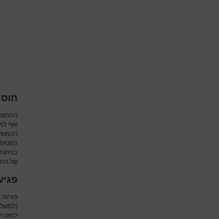
חוסר
החמצון 
ואף למו
ההמוגל
המטופל
בניתוח
של החמ
פגיע
פגיעה ב
(למשל 
לחוט ה