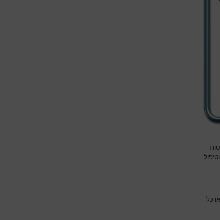
טות
טיפול
ו כל