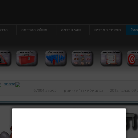
מה?
תפקידי המרדים
סוגי הרדמה
מסלול ההרדמה
הרדמ
ב
09 נובמבר 2012
נכתב על ידי
דר' גרג'י יונתן
כניסות:
67004