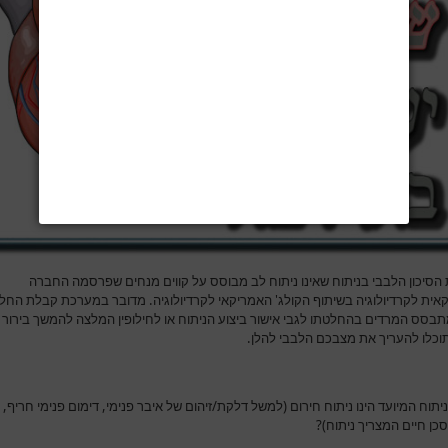
הסיכון הלבבי בניתוח שאינו ניתוח לב מבוסס על קווים מנחים שפרסמה החברה
אית לקרדיולוגיה בשיתוף הקולג' האמריקאי לקרדיולוגיה. מדובר במערכת קבלת החל
תבסס המרדים בהחלטתו לגבי אישור ביצוע הניתוח או לחילופין המלצה להמשך בירור ו
תוכלו להעריך את מצבכם הלבבי להלן.
תוח המיועד הינו ניתוח חירום (למשל דלקת/זיהום של איבר פנימי, דימום פנימי חריף, א
כן חיים המצריך ניתוח)?