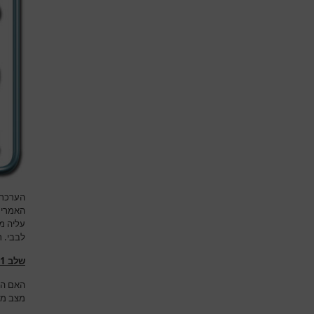
הערכת 
האמריק
עליה מ
לבבי. 
שלב 1
האם הני
מצב מס