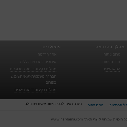
מהלך ההרדמה
פופולרים
טרום ניתוח
אתר הרדמה
חדר הניתוח
סיבוכים בהרדמה כללית
התאוששות
מחלות רקע והרדמה במבוגרים
הבהרה משפטית-תנאי השימוש
בפורום
מחלות רקע והרדמה בילדים
הערכת סיכון לבבי בניתוח שאינו ניתוח לב
ול ההרדמה
טרום ניתוח
ל הזכויות שמורות ליוצרי האתר www.hardama.com