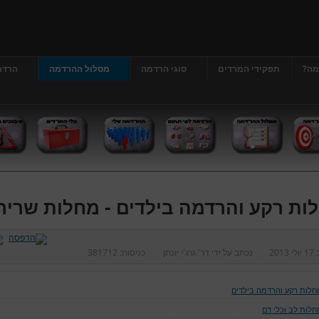
מה?
תפקידי המרדים
סוגי הרדמה
מסלול ההרדמה
הרדמ
ות רקע והרדמה בילדים - מחלות שריר
ב
17 יולי 2013
נכתב על ידי
דר' גרג'י יונתן
כניסות:
381712
חלות רקע והרדמה בילדים
חלות לב וכלי דם