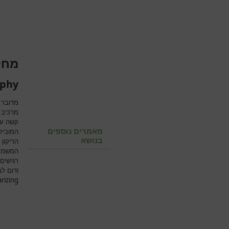
מחל
ophy
מדובר 
מאמרים נוספים
המוביל
בנושא
הריקון
המשמעו
רגישים
ודום ל
rizing