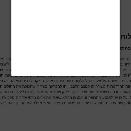
ות שריר
Duchen Muscular Dystr
במחלת שריר שהינה תוצאה של פגם גנטי המוביל להפרעה בייצור החלבון דיסטרופין 
מרכיב חיוני בשלד ממברנת השריר. התסמונת מופיעה בבנים בין השנים 2-5 ומוב
קשה עד גיל 12. מעבר לאבדן מסת השריר, ישנה השפעה על הלב והתפתחות קרדיומיופתיה
ה לאי ספיקה לבבית. ישנן השפעות גם על שריר המעי שמוביל להפחתה בתנועתיותו ו
 הקיבתי. מוות בגיל צעיר בשל דלקות ריאה חוזרות או אי ספיקה לבבית הוא התוצא ה
ת ההרדמתית קשורה הן למצב הלבבי, והן להפרעה בשריר, שהופכת את החולים הל
 מאד למרפה השרירים סוקסיניל כולין- פירוק שריר מהיר עלול לגרום לעליה ברמת ה
ב ועל כן יש להמנע מתרופה זו. כמו כן ההתאוששות מחומרים מרפי שרירים מקבוצת ה
nondepola
הינה ממושכת יותר. ההפרעה בתפקוד המעי מעלה את הסיכון לאספירצי