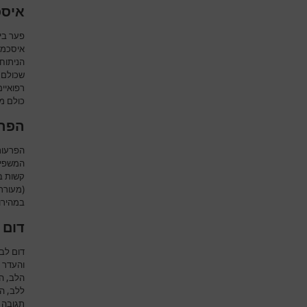
איסכ
פער בי
איסכמי
הניתוח 
שכולם 
רפואיי
כולם מה
הפרע
הפרעות
המשפיע
קשות ב
(מעורר
במהירות
דום 
דום לב 
והעדר 
הלב, ה
ללב, הפ