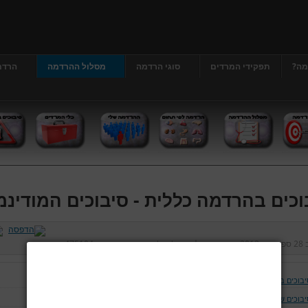
מה?
תפקידי המרדים
סוגי הרדמה
מסלול ההרדמה
הרדמ
וכים בהרדמה כללית - סיבוכים המודינמ
ב
28 ספטמבר 2012
נכתב על ידי
דר' גרג'י יונתן
כניסות:
475104
יבוכים בהרדמה כללית
יבוכים של נתיב האויר ומערכת הנשימה