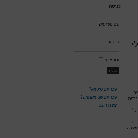
כניסה
שם משתמש
סיסמה
י
זכור אותי
ן
שכחתם סיסמא?
מה
שכחתם שם משתמש?
לרגית
יצירת חשבון
כלי
 דם
 שליטה