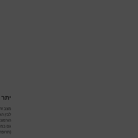
יתר 
מצב זה
לבין הג
הורמוני
גם במק
(תרופת