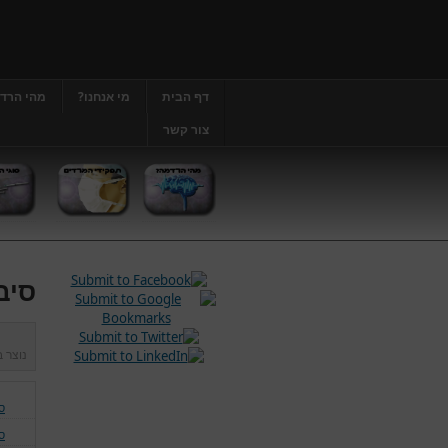
דף הבית
מי אנחנו?
מהי הרד
צור קשר
סיב
נוצר 
ס
ס