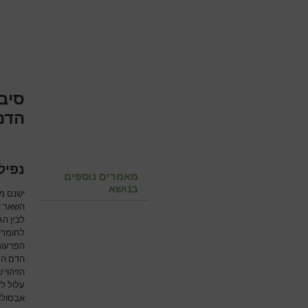
סיב
הדם
נפיל
מאמרים נוספים
בנושא
ישנם מ
השאר אב
לבין הג
לחומרי
הפרעות
הדם הגד
הזיהוי
עלול לי
אבסולוט