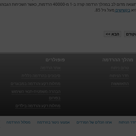
מוות כתוצאה מדום לב במהלך הרדמה קורה ב-1 מ-40000 הרדמות, כאשר השכיחות הגבו
היא
בקשישים
מעל גיל 85.
קודם
הבא >>
מהלך ההרדמה
פופולרים
טרום ניתוח
אתר הרדמה
חדר הניתוח
סיבוכים בהרדמה כללית
התאוששות
מחלות רקע והרדמה במבוגרים
הבהרה משפטית-תנאי השימוש
בפורום
מחלות רקע והרדמה בילדים
ס
דר הניתוח
ארגז הכלים של המרדים
אמצעי ניטור בהרדמה
מסלול ההרדמה
ב