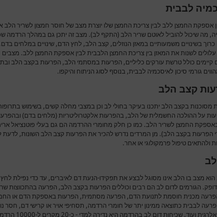
מיה לבבית
ן אספקת החמצן ללב לבין צריכת החמצן שלו יוצרת מצב של חוסר חמצון לשריר הלב או
ה, מה שיכול להוביל לאוטם שריר הלב (התקף לב). מצב זה יתכן גם במהלך הרדמה שכ
כרוך בשינויים משמעותיים במאזן הנוזלים, קצב הלב, לחץ הדם, שינויים במלחים בדם,
עלולים לשנות את המאזן בין צריכת החמצן הלבבית לבין אספקת החמצן ללב. מצבים
ם קיימים כולל טרשת עורקים כליליים, הפרעות במסתמי הלב, הפרעות בקצב הלב ובתפ
ווים גורמי סיכון לאיסכמיה לבבית, בנוסף לסוג הניתוח והיקפו.
ות קצב הלב
 מסוכנות בקצב הלב יתכנו בעיקר בחולי לב וכן במצבי מחלה קשים, בשימוש בתרופות
ות על ההולכה החשמלית של הלב, בהפרעות אלקטרוליטריות (מלחים בדם) ובהפרעו
אספקת החמצן לשריר הלב. כמו כן חלק מחומרי ההרדמה הם גם בעלי פוטנציאל ארית
י הפרעות בקצב הלב). מן המרדים נדרש להכיר את הפרעות קצב הלב השונות, לדעת ל
 ולהתאים טיפול פרמקולוגי או אחר.
לב
הוא מצב בו הלב אינו מסוגל לבצע את תפקידו-הנעת דם לאיברים, עד כדי נפילת לחץ
דופק. הגורמים לדום לב הם רבים וכוללים הפרעות בקצב הלב, הפרעה בהתכווצות שרי
פרעה מכנית חוסמת לתנועת הדם, הפרעה מסתמית, הפרעות באספקת הדם או החמ
רעה לבבית כתוצאה ממינון יתר של חומרי הרדמה, תסחיפי אויר או קרישי דם, חסר נוז
תגובה אלרגית ועוד. שכיחות דום לב בהרדמה היא נדירה למדי 