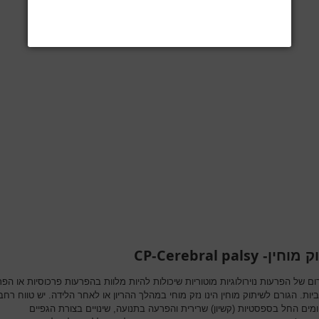
CP
Cerebral palsy
ק מוחין-
-
 של הפרעות נוירולוגיות מוטוריות שיכולות להיות מלוות בהפרעות פרכוסיות או הפ
ביות. הגורם לשיתוק מוחין הינו נזק מוחי במהלך ההריון או לאחר הלידה. יש טווח רחב
מים החל בספסטיות (קשיון) שרירית והפרעה בתנועה, שינויים בצורת הגפיים