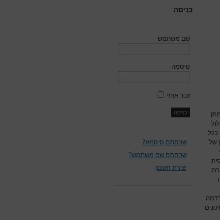
כניסה
שם משתמש
סיסמה
זכור אותי
מתן
ול
 ככל
שכחתם סיסמא?
 של
שכחתם שם משתמש?
סית
יצירת חשבון
רת
רדמה
נונים