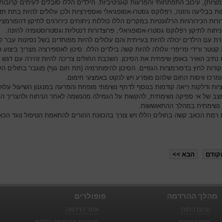
ציות), עיכוב התפתחותי והפרעות קוגניטיביות. הילדים הללו סובלים לעיתים קרובות
ת בבליעה והזנה, רפלוקס גסטרו-אסופגיאלי ואספירציות ולכן עלולים להיות בתת תזו
רות הכירורגיות הרלוונטיות במקרים הללו כוללות ניתוחים כירורגים לתיקון דהפורמצי
ניתוח לתיקון רפלוקס גסטרו-אסופגיאלי, פרוצדורות דנטליות וגסטרוסטומיה להזנה.
ת עם הילדים יכולה להיות בעייתית והם עלולים להיות מפוחדים בשל נסיונות עבר ק
קטטר ורידי פריפרי עלולה להיות קשה בילדים הללו. סיכון לאספירציה מצריך ביצוע 
 נתיב האויר באופן שיפחית את הסיכון. השכבת החולים צריכה להיות זהירה עם דגש 
קודות לחץ בדפורמציות הגפיים. הסיכון להיפותרמיה (תת חום גוף) מוגבר בחולים הל
מרכז וויסות החום שלהם מופרע ויש לנקוט באמצעי חימום.
יות ודלקות ריאה קודמות בנוסף לדחף נשימתי מופחת והפרעה במנגנון השיעול עלול
מצב של אי ספיקה נשימתית, להקשות על הגמילה מהנשמה לאחר הניתוח ולהצריך ה
נשימתית במהלך ההתאוששות.
רמת הכאב קשה בחולים הללו ויש צורך בהכוונת ההורים להתאמת הטיפול נוגד הכא
קודם
הבא >>
מהלך ההרדמה
פופולרים
טרום ניתוח
אתר הרדמה