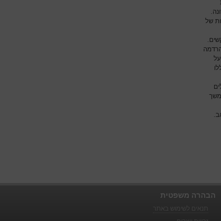
נה.
ות של
שים.
הרדמה
על
לו
ים
משך
ב.
הבהרה משפטית
תנאים לשימוש באתר