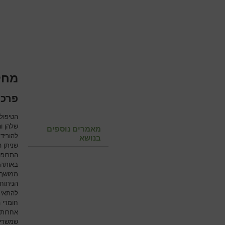
מחל
פרכו
הטיפול
שלהן ו
מאמרים נוספים
להוריד
בנושא
שניתן 
התרופות
באותה ת
ממושך 
הניתוח
להתאים
חומרי 
אחרות מ
שמשרים