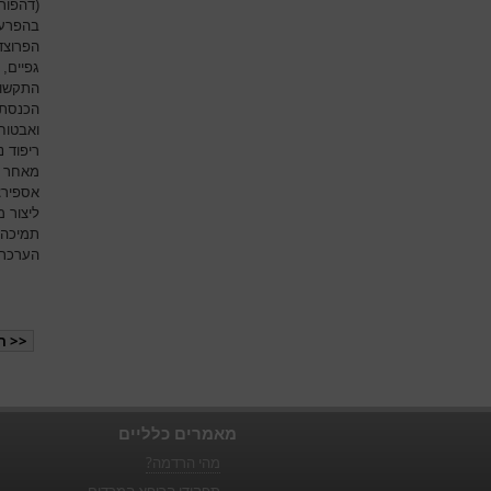
(דהפורמ
בהפרעו
הפרוצדו
גפיים, 
התקשור
הכנסת 
ואבטוח
ריפוד נ
מאחר ו
אספירצ
ליצור 
תמיכה 
הערכת 
<< ה
מאמרים כלליים
מהי הרדמה?