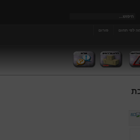
ה לפי תחום
פורום
כת