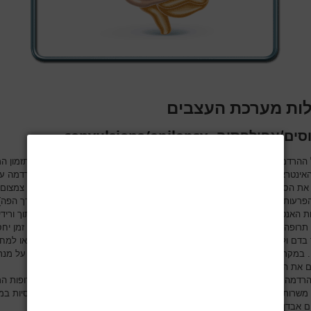
ות מערכת העצבים
convulsions/epilepsy
סים/אפילפסיה-
 ההרדמתי בילדים הסובלים מפרכוסים מצריך ידע בתרופות אנטי-פרכוסיות, תזמון ה
האינטראקציות הבינ-תרופתיות עם תרופות ההרדמה. הסטרס של הניתוח וההרדמה על
 את הסף לפרכוס ויש להמשיך במתן תרופות אנטיפרכוסיות סביב הניתוח תוך צמצום
הפרעות במתן התרופות. ניתוחים מסויימים לא מאפשרים המשך מתן פומי (דרך הפה)
 האנטי-פרכוסיות הקבועות ונדרש, בייעוץ הנוירולוג המטפל, לעבור לטיפול תוך ורידי
רופה או בתרופות חלופיות. יש לציין שרוב התרופות האנטי-פרכוסיות נותרות זמן יח
בדם ולכן במקרים מסוימים ניתן להמשיך את הטיפול בלילה שלאחר הניתוח או למח
. במקרים מסוימים יש צורך לבדוק את רמת התרופה לפני ההרדמה ולאחריה על מנת
 את המינון סביב הניתוח.
הרדמה מסויימים משרים פרכוסים (מתוהקסיטל, פטידין) ויש להמנע מהם. תרופות ה
שרות פעילות דמויית פרכוסים (קלונוס). כל תרופות ההרדמה הן אנטי-פרכוסיות במי
 אבדן הכרה.