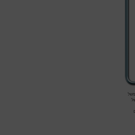
למשל
של