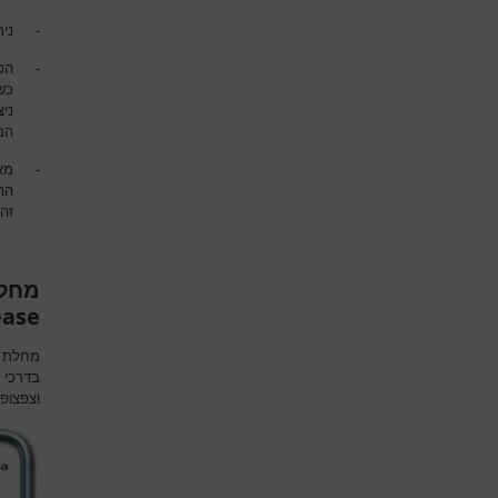
-
ניתן
-
הפס
כש
ניצ
המ
-
הה
זה
מחלת
ease
מחלת ר
בדרכי 
וצפצופי