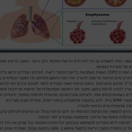
שה יכולה להשפיע גם על לחץ הדם הריאתי ותפקוד הלב הימני. המצב הריאתי מוח
ים של מערכת הנשימה.
COPD
 חומרת
נעשית באמצעות בדיקת תפקודי ריאות. לעיתים המרדים ידרוש בדיק
ורקיים טרם הניתוח על מנת להעריך את רמת החמצן והפחמן הדו חמצני הבסיסיים 
ד"כ חורגים מהנורמה). בתום הניתוח ישאף המרדים לחזור לאותם ערכים ולא לנרמו
צריך להגיע לניתוח במצב מיטבי תוך התאמה אופטימלית של תרופות מרחיבות סימפו
ים בשאיפה/במתן פומי, ולעיתים אנטיביוטיקה מניעתית ותרופות נוספות, ולעיתים ח
BPAP
מכשיר
ביתי, לרוב בהכוונת פולמונולוג (רופא ריאות). מקרים קשים מצריכים
פיה נשימתית טרם הניתוח ולאחריו.
דרש להמשיך את הטיפול התרופתי עד ליום הניתוח (כולל יום הניתוח) ולעיתים קרוב
ינהלציה נוספת של מרחיבי סימפונות כשעתיים לפני הניתוח.
הניתוח ידרש המרדים להשתמש בטכניקה הרדמתית המונעת ככל שניתן את גירוי דר
LMA
ועל כן החמרת המצב הריאתי (למשל שימוש ב-
במקום טובוס, ושמירת עומק ה