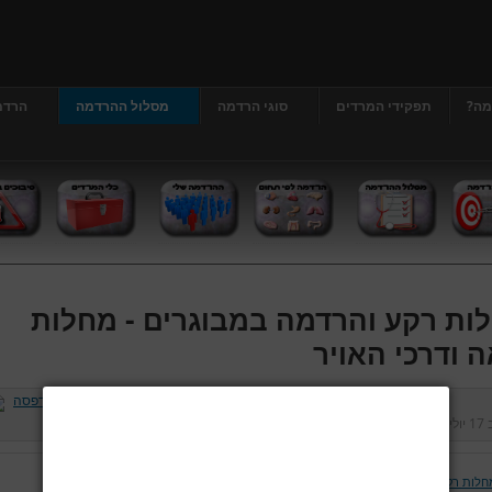
מה?
תפקידי המרדים
סוגי הרדמה
מסלול ההרדמה
הרדמ
ות רקע והרדמה במבוגרים - מחלות
ה ודרכי האויר
ב
17 יולי 2013
נכתב על ידי
דר' גרג'י יונתן
כניסות:
412885
חלות רקע והרדמה במבוגרים