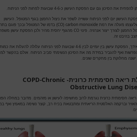
 להפחית את הסיכון גם עם הפסקת העישון כ-4-6 שבועות לפחות לפני הניתוח.
קת העישון יום לפני הניתוח עשוייה לשפר את ניצול החמצן בגוף המטופל. העישון
CO
carbon monoxide
לעצמו מעלה את רמת
(
) בדמו של המטופל ובכך פוגם בתה
CO
ול החמצן לצורך ייצור אנרגיה. פינוי
מהגוף יחסית מהיר ולכן הפסקת עישון משפר
צב בהיבט זה.
מאידך, הפסקת עישון בין יומיים לבין 4-6 שבועות לפני הניתוח עלולה להעלות את כמות
פרשות ואף להגביר במידת מה את הסיכון הנשימתי סביב הניתוח. אולם בהקשר למ
 ישנה מחלוקת בין מחקרים שונים.
COPD-Chronic
 ריאה חסימתית כרונית-
Obstructive Lung Dis
יאה חסימתית כרונית נגרמת לרוב מחשיפה לעישון או מזהמים. מדובר במחלה הפו
האויר וברקמה האלסטית הריאתית ומתבטאת בכיח רב, קוצר נשימה במאמץ ואף במנ
ם.