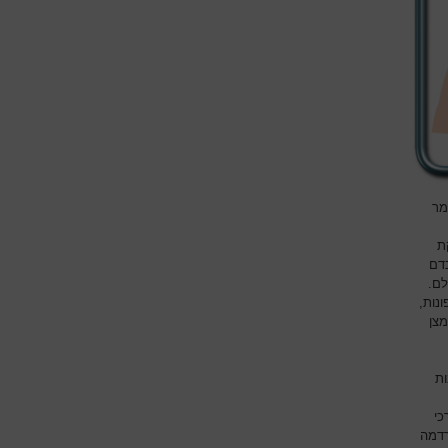
מר
ת
בדם
לם.
נות,
מצן
ות
כי
רדמה