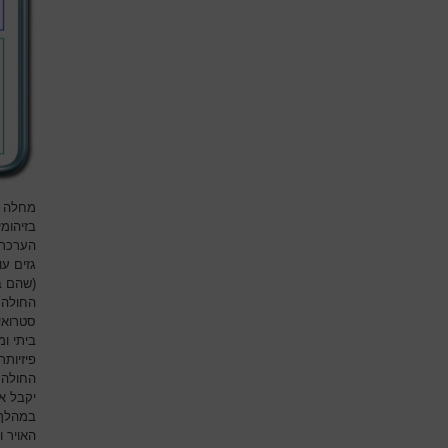
מחלה ק
בזיהומ
הערכת
גזים ע
(שהם ב
החולה 
סטרואיד
ביתי ו
פיזיותר
החולה נ
יקבל א
במהלך 
האויר 