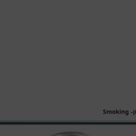
Smoking
ן-