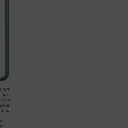
עישון ס
דלקת רי
מרכיבי
הפסקת 
שונים:
-
הפי