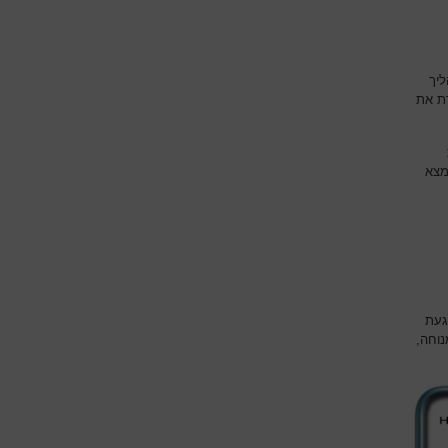
ליך
ת את
מצא
געת
וחה,