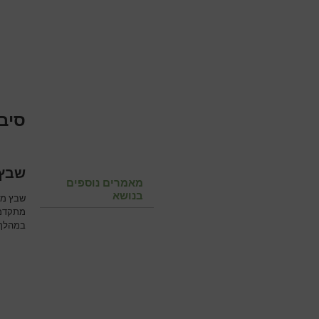
סיבו
שבץ 
מאמרים נוספים
בנושא
שבץ מו
מתקדמת
במהלך ה