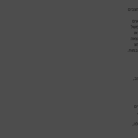
מצבים
עים
משל
או
צאה
מצ
במוח.
ב,
ים
לה,