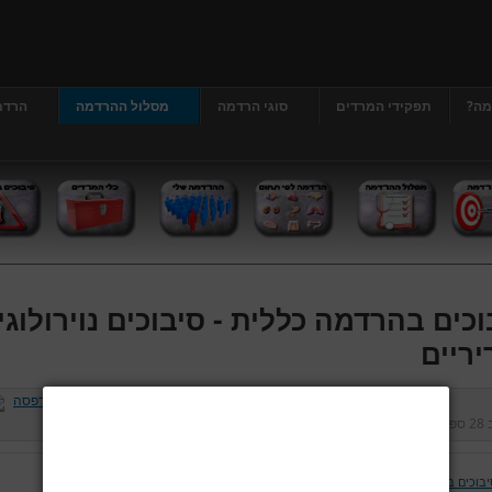
מה?
תפקידי המרדים
סוגי הרדמה
מסלול ההרדמה
הרדמ
וכים בהרדמה כללית - סיבוכים נוירולוגי
יריים
ב
28 ספטמבר 2012
נכתב על ידי
דר' גרג'י יונתן
כניסות:
475187
יבוכים בהרדמה כללית