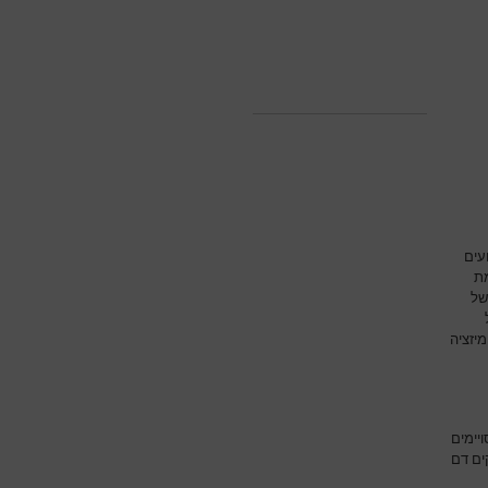
עים
מת
של
יזציה
יימים
ים דם