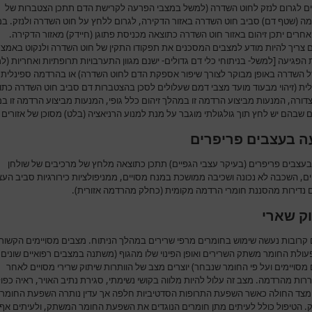
ים לגרום לנזק לחוט השדרה (למשל במצבי הפרעה לקרישת הדם תתכן הצטברות של
ה (שטף דם) סביב חוט השדרה באזור הדקירה, לגרום ללחץ על חוט השדרה ולנזק. ב
אחרים יתכן זיהום באזור חוט השדרה כתוצאה מכניסת פתוגן (חיידק) מאזור הדקירה.
 צריך להיות מודע למצבים המסכנים את תפקודו התקין של חוט השדרה ולנקוט באמצ
הפגיעה [למשל- בניתוחי כלי דם גדולים- ישנם מגוון התערבויות תרופתיות ואחריות (ל
וזל השדרה באופן מבוקר לצורך שיפור אספקת הדם לחוט השדרה) או בהרדמה ספינלית 
לית (זיהוי מבעוד מועד מצבי דמם שעלולים לסכן בהצטברות דם סביב חוט השדרה כתו
ורה, המנעות מביצוע הרדמה זו במהלך זיהום כלל גופי, המנעות מביצוע הרדמה זו ב
שבהם יש לחץ תוך גולגולתי מוגבר על מנת למנוע הרניאציה (בלט) מסוכן של אזורים 
ה בעצבים פריפרים
בעצבים פריפרים (בעיקר עצבי הגפיים) תתכן כתוצאה מלחץ של מרכיבים של שולחן
ם, השכבה לא נכונה ושכיבה ממושכת במנח מסויים, ממניפולציות כירורגיות סביב העצ
ם נדירות מהסננת חומרי הרדמה מקומית (כחלק מהרדמה אזורית).
ק שארי
 קרובות נעשה שימוש בחומרים מרפי שרירים במהלך הניתוח. מצבים מסויימים הקשור
עולת החומר משתק השרירים ואופן הפינוי שלו מהגוף (משתנה במצבים רפואיים שונים,
מסויימים ועל פי החומר שנבחר) יוצרים מצב של הוותרות שיתוק שרירי מסויים לאחר
ות מהרדמה. מצב זה עלול להיות מלווה בקושי נשימתי, סגירת נתיב האויר, ראיה כפו
מצד החולה כאשר השפעת התרופות הסדטיביות חלפה אך עדין נותרה השפעת החומר
 הטיפול כולל לעיתים מתן חומרים הנוגדים את השפעת החומר המשתק, ולעיתים אף