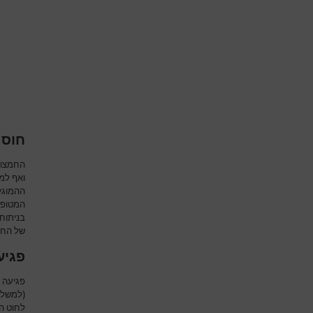
חוסר
החמצון 
ואף למו
ההמוגל
המטופל
בניתוח
של החמ
פגיע
פגיעה ב
(למשל 
לחוט ה