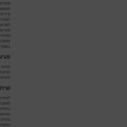
מסויימ
המאטומ
נדירים 
המרדים
למניעת 
פינוי נ
אפידור
מהפרוצד
במצבים 
פגיע
פגיעה 
הניתוחי
ולעיתי
שיתו
לעיתים
לאופן פ
בחולים 
ההתעורר
וחרדה 
המשתק.