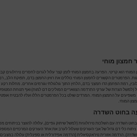
 חמצון מוחי
המוחי הוא קריטי. הפרעה בחמצון המוחי לזמן קצר עלול לגרום לחסרים נוירולוגים קבו
ות. הפרמטרים הקשורים לחמצון המוחי כוללים את רוויון החמצן בדם, תפוקת הלב, ר
ובין, רמת הפחמן הדו חמצני בדם, הלחץ התוך גולגולתי וגורמים אחרים. מחלות רקע 
 (למשל הצרות של עורקי התרדמה הצוואריים המוליכים דם למוח) ואף תנוחת המטופל
 משפיעים על החמצון המוחי. המרדים שולט בכל הפרמטרים הללו ועליו להבטיח אופטימ
צון המוחי.
ה בחוט השדרה
חוט השדרה עם השלכות נוירולוגיות (למשל שיתוק גפיים), עלולה להווצר בניתוחים מסו
ניתוח כלי דם גדול של אבי העורקים שעלול לערב את אחד העורקים המרכזיים המספק
שדרה). הרדמה אזורית נויראקסיאלית (הרדמה אפידורלית או ספינלית) עלולה במצבים