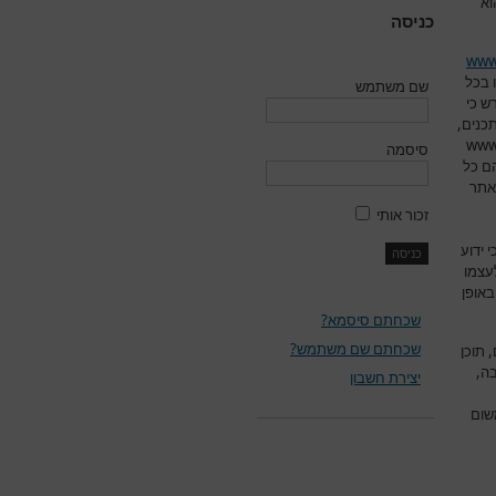
וא
כניסה
www
 בכל
שם משתמש
ש כי
תכנים,
www
סיסמה
ם כל
אתר
זכור אותי
 ידוע
עצמו
באופן
שכחתם סיסמא?
שכחתם שם משתמש?
 תוכן
ה,
יצירת חשבון
שום