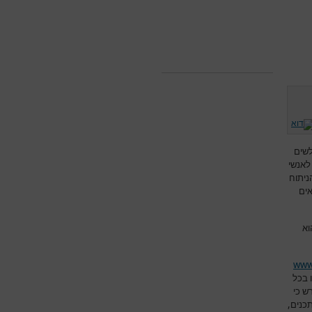
שים
לאנשי
ניתוח
אים
וא
www
 בכל
ש כי
תכנים,