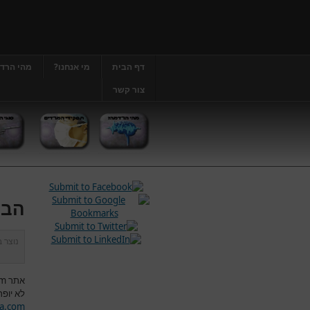
דף הבית
מי אנחנו?
מהי הרד
צור קשר
הבה
נוצר 
אתר
om
לא יופר
a.com