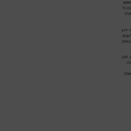
www
ם כל
אתר
 ידוע
עצמו
באופן
 תוכן
ה,
שום