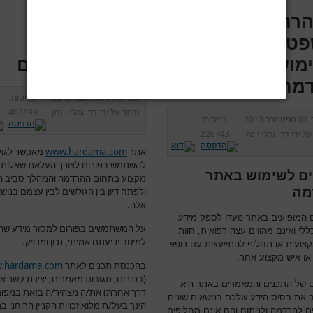
רה
הבהרה
טית-תנאים
משפטית-תנאי
מוש באתר
השימוש בפורום
מה
נוצר ב
01 ספטמבר 2013
כניסות:
נכתב על ידי
דר' גרג'י יונתן
403899
ב
01 ספטמבר 2013
כניסות:
על ידי
דר' גרג'י יונתן
226743
אתר
www.hardama.com
מאפשר לגול
להשתמש בפורום לצורך העלאת שאלות 
ם לשימוש באתר
מקצוע בתחום ההרדמה והמהלך סביב ה
מה
ולפתח דיון בין הגולשים לבין עצמם בנוש
אלה.
 המופיעים באתר נועדו לספק מידע
על המשתמשים בפורום למסור מידע שה
ללי ואינם מהווים עצה רפואית, חוות
למיטב ידיעתם אמיתי, נכון ומדויק.
צועית או תחליף להתייעצות עם רופא
.
או איש מקצוע אחר
בהכנסת תכנים לאתר
.hardama.com
(בפורום, תגובות מאמרים, יצירת קשר או
של התכנים והמאמרים באתר היא
דרך אחרת) את/ה מצהיר/ה בזאת במפור
 את בסיס הידע שלכם בנושאים שונים
הינך בעל/ת מלוא זכויות הקניין הרוחני ב
ם להרדמה ולניתוח והם אינם מחליפים