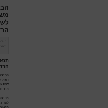
הבה
משפ
לשי
הרד
נוצר 
נכתב 
תנאי
הרד
התכנים
רפואי כ
דעת מק
מרדים 
מטרתם 
להרחיב
הקשורי