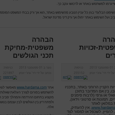
 שייגרמו למשתמש באתר או לרכושו עקב כך
.
שיפוט הבלעדי בגין כל עניין הנובע מהשימוש באתר, הוא אך ורק בבתי המשפט המוסמ
ב ועל השימוש באתר יחולו אך ורק דיני מדינת ישראל
.
רה
הבהרה
טית-זכויות
משפטית-מחיקת
רים
תכני הגולשים
ב
01 ספטמבר 2013
כניסות:
נוצר ב
01 ספטמבר 2013
כניסות:
על ידי
דר' גרג'י יונתן
255152
נכתב על ידי
דר' גרג'י יונתן
221897
יות הקניין הרוחני באתר, בתכניו
אתר
www.hardama.com
מאפשר לגול
בו, בין אם המדובר בתוכן
להשתמש בפורום לצורך העלאת שאלות 
לי או גרפי (לרבות סימנים
מקצוע בתחום ההרדמה והמהלך סביב ה
ם, תמונות או סרטוני וידאו),
ולפתח דיון בין הגולשים לבין עצמם בנוש
 במלואן לאתר
אלה.
www.hardama
אין להעתיק,
 להפיץ, לשכפל או למסור לצד