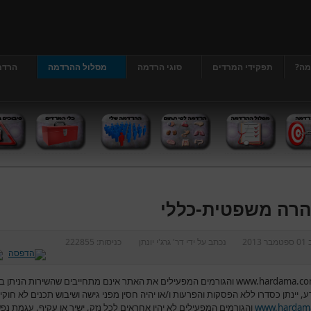
מה?
תפקידי המרדים
סוגי הרדמה
מסלול ההרדמה
הרדמ
רה משפטית-כללי
ב
01 ספטמבר 2013
נכתב על ידי
דר' גרג'י יונתן
כניסות:
222855
www.hardama.c
והגורמים המפעילים את האתר אינם מתחייבים שהשירות הניתן ב
ע, יינתן כסדרו ללא הפסקות והפרעות ו/או יהיה חסין מפני גישה ושיבוש תכנים לא חוקי
www.hardam
והגורמים המפעילים לא יהיו אחראים לכל נזק, ישיר או עקיף, עגמת נפ