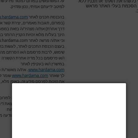
על המשתמשים בפורום למסור מידע שה
כלשהו את האתר או תכניו ללא
הסכמת בעלי האתר מראש
למיטב ידיעתם אמיתי, נכון ומדויק.
.
בהכנסת תכנים לאתר
.hardama.com
(בפורום, תגובות מאמרים, יצירת קשר או
דרך אחרת) את/ה מצהיר/ה בזאת במפור
הינך בעל/ת מלוא זכויות הקניין הרוחני ב
וכי את/ה מרשה לאתר
.hardama.com
בעצם הכנסת התכנים לאתר, לעשות בה
שימוש, לרבות פרסומם ו/או הסרתם מה
ו/או פרסומם בכל מדיה אחרת הקשורה
במישרין ו/או בעקיפין לאתר
www.hardama.com
.
את/ה מאשר/ת כי
לך שאתר
www.hardama.com
שומר ל
את הזכות לפרסם מידע זה, באופן מלא, 
חלקי או לא לפרסמו כלל
.
הנך מתחייב/ת שבהוספת הודעה לפורום,
ההודעה יהיה נקי מהשמצות, מהוצאת דיב
מניסוחים שאינם ראויים, מפרסומות
ומהתקפות אישיות. ושלא יהיה בהודעה מ
עבירה על חוק כלשהו
.