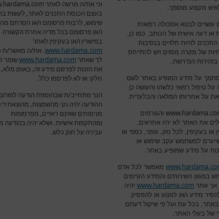
וכי את/ה מרשה לאתר
.hardama.com
.
לאיש מקצוע מוסמך
בעצם הכנסת התכנים לאתר, לעשות בה
שימוש, לרבות פרסומם ו/או הסרתם מה
 עשויים לבטא אסכולה רפואית
ו/או פרסומם בכל מדיה אחרת הקשורה
 או דעה אישית של הכותב. כמו כן,
במישרין ו/או בעקיפין לאתר
התכנים להיות תלויים בנסיבות
www.hardama.com
.
את/ה מאשר/ת כי
יות של מקרה מסוים ויש להתייחס
לך שאתר
www.hardama.com
שומר ל
.
בזהירות הנדרשת
את הזכות לפרסם מידע זה, באופן מלא, 
חלקי או לא לפרסמו כלל
.
סתמך על מידע המופיע באתר לשם
על טיפול רפואי כלשהו והעושה כן
הנך מתחייב/ת שבהוספת הודעה לפורום,
.
את על אחריותו המלאה והבלעדית
ההודעה יהיה נקי מהשמצות, מהוצאת דיב
www.hardama.c
מניסוחים שאינם ראויים, מפרסומות
והגורמים
ומהתקפות אישיות. ושלא יהיה בהודעה מ
ים את האתר לא יהיו אחראים,
עבירה על חוק כלש
.
 או בעקיפין, לכל נזק, גופני, כספי או
ייגרם למשתמש עקב שימוש או
.
ת על מידע שמופיע באתר
www.hardama.c
מאפשר לכל אדם
 במגוון השירותים והמידע הקיימים
www.hardama.com
 אך אתר
יהיה
הסיר מידע ו/או למנוע או להפסיק
באתר, בכל עת ועל פי שיקול דעתם
.
 של בעלי האתר