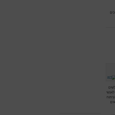
כים
שים
לאנשי
ניתוח
אים