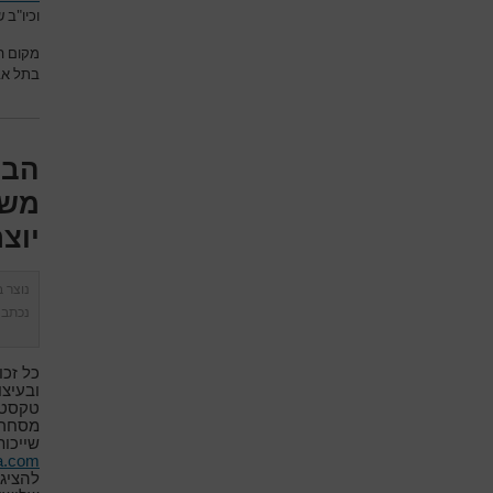
וכיו"ב
מקום ה
בתל אבי
הבה
משפ
יוצ
נוצר 
נכתב 
כל זכו
ובעיצו
טקסטוא
מסחריי
שייכות
.com,
להציג,