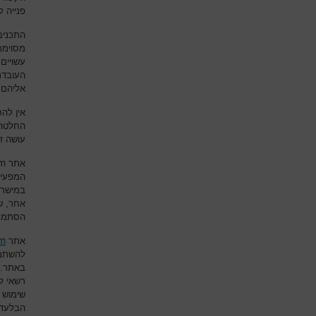
פנייה 
התכנים
מסוימת
עשויים 
העובדת
אליהם 
אין לה
החלטה 
עושה ז
om
אתר
המפעיל
במישרין
אחר, ש
הסתמכו
om
אתר
להשתמש
באתר.
רשאי ל
שימוש 
הבלעדי