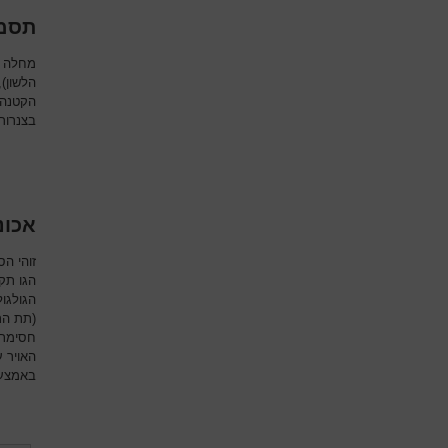
תסמו
מחלה ז
הלשון)
הקטנה ג
בצנרור
אכונ
זוהי ה
הגו תק
הגולגול
(תת הת
חסימתי
האויר 
באמצעי