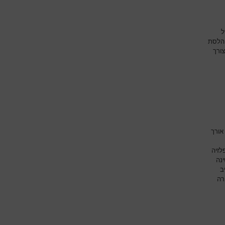
ל
 הלסת
צורך
אורך
לזיה
נה
ב
רה