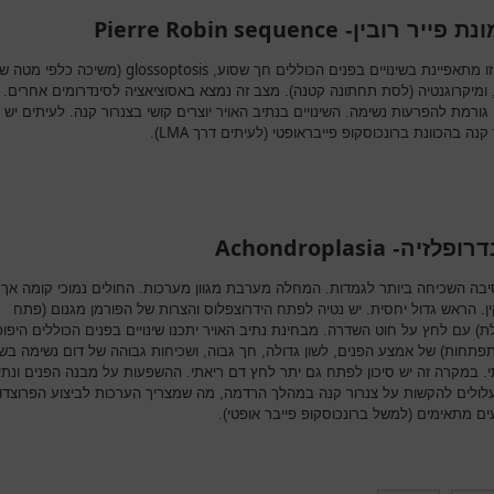
Pierre Robin sequence
נת פייר רובין-
glossoptosis
ו מתאפיינת בשינויים בפנים הכוללים חך שסוע,
(משיכה כלפי מטה ש
, ומיקרוגנטיה (לסת תחתונה קטנה). מצב זה נמצא באסוציאציה לסינדרומים אחרים.
ורמת להפרעות נשימה. השינויים בנתיב האויר יוצרים קושי בצנרור קנה. לעיתים יש 
LMA
 קנה בהכוונת ברונכוסקופ פייבראופטי (לעיתים דרך
).
Achondroplasia
דרופלזיה-
סיבה השכיחה ביותר לגמדות. המחלה מערבת מגוון מערכות. החולים נמוכי קומה אך 
ין. הראש גדול יחסית. יש נטיה לפתח הידרוצפלוס והצרות של הפורמן מגנום (פתח
ת) עם לחץ על חוט השדרה. מבחינת נתיב האויר יתכנו שינויים בפנים הכוללים היפופ
פתחות) של אמצע הפנים, לשון גדולה, חך גבוה, ושכיחות גבוהה של דום נשימה בשי
. במקרה זה יש סיכון לפתח גם יתר לחץ דם ריאתי. ההשפעות על מבנה הפנים ונתי
עלולים להקשות על צנרור קנה במהלך הרדמה, מה שמצריך הערכות לביצוע הפרוצדו
ם מתאימים (למשל ברונכוסקופ פייבר אופטי).