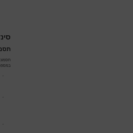
סינ
תסמו
במספר 
-
-
-