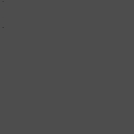
-
-
-