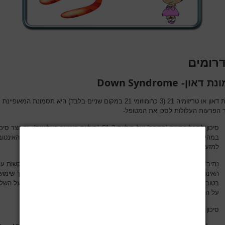
דרומים
Down Syndrome
נת דאון-
תסמונת דאון או טריזומיה 21 (3 כרומוזומי 21 במקום שניים בלבד) היא תסמונת המאופיינת
הפרעות העלולות לסכן את המטופל-
C1-2
סיכון לסבלוקסציה (פריקה) של חוליות
(חוליות הצוואר העליונות). זה יוצר סיכו
במהלך האינטובציה המצריכה מתיחת הצוואר לאחור, ומצריך שינוי טכניקת האינטוב
למזעור הסיכון.
נתיב האויר- מבנה הפנים מקשה על הנשמה במסכה. לשון גדולה יכולה להקשות על
האינטובציה. מבנה סבגלוטי (החלק העליון של קנה הנשימה) צר יכול להצריך שימוש
בטובוס צר יותר. כמו כן, ישנה שכיחות יתר של תסמונת דום נשימה בשינה על השל
על האינטובציה וההרדמה.
סיכון מוגבר לאספירציה.