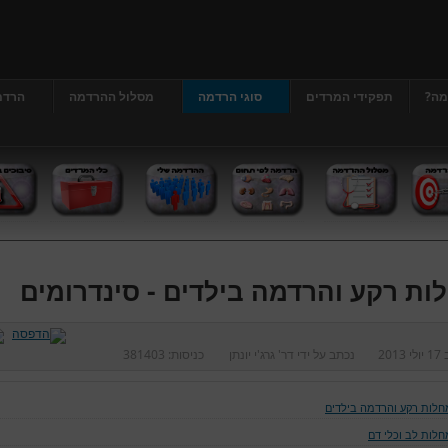
מה?
תפקידי המרדים
סוגי הרדמה
מסלול ההרדמה
הרדמ
ות רקע והרדמה בילדים - סינדרומים
ב
17 יולי 2013
נכתב על ידי
דר' גרג'י יונתן
כניסות:
381403
חלות רקע והרדמה בילדים
חלות לב וכלי דם