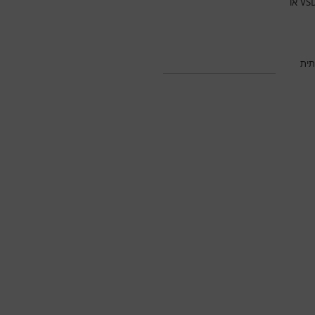
VS
או
תית