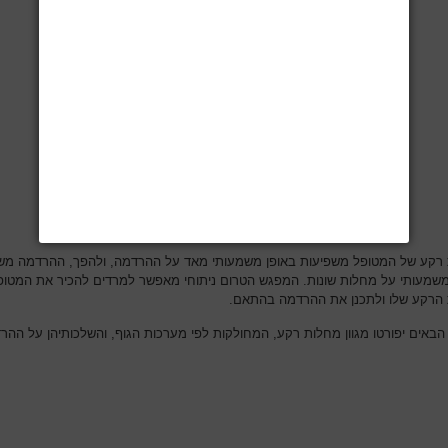
רקע של המטופל משפיעות באופן משמעותי מאד על ההרדמה, ולהפך, ההרדמה מש
משמעותי על מחלות שונות. המפגש הטרום ניתוחי מאפשר למרדים להכיר את המטופ
הרקע שלו ולתכנן את ההרדמה בהתאם.
הבאים יפורטו מגוון מחלות רקע, המחולקות לפי מערכות הגוף, והשלכותיהן על ההר