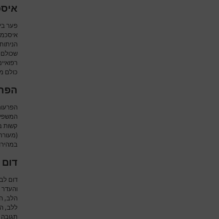
איסכ
פער בי
איסכמי
הניתוח 
שכולם 
רפואיי
כולם מה
הפרע
הפרעות
המשפיע
קשות ב
(מעורר
במהירות
דום 
דום לב 
והעדר 
הלב, ה
ללב, הפ