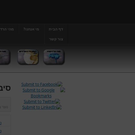
דף הבית
מי אנחנו?
מהי הרד
צור קשר
סיב
נוצר 
ס
ס