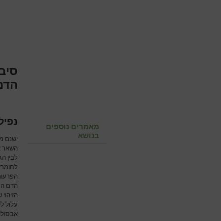
סיב
הדם
נפיל
מאמרים נוספים
בנושא
ישנם מ
השאר אב
לבין הג
לחומרי
הפרעות
הדם הגד
הזיהוי
עלול לי
אבסולוט