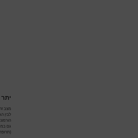
יתר 
מצב זה
לבין הג
הורמוני
גם במק
(תרופת