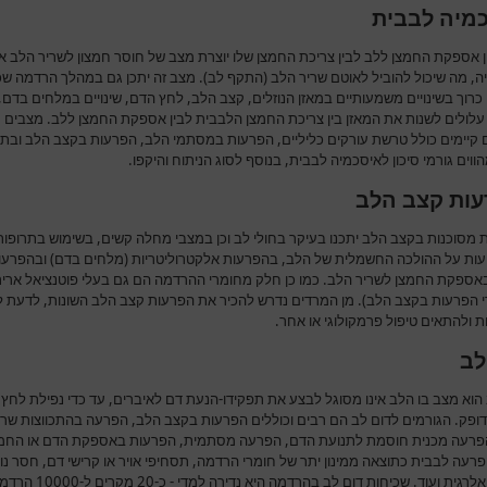
מיה לבבית
ן אספקת החמצן ללב לבין צריכת החמצן שלו יוצרת מצב של חוסר חמצון לשריר הלב או
ה, מה שיכול להוביל לאוטם שריר הלב (התקף לב). מצב זה יתכן גם במהלך הרדמה שכ
כרוך בשינויים משמעותיים במאזן הנוזלים, קצב הלב, לחץ הדם, שינויים במלחים בדם,
עלולים לשנות את המאזן בין צריכת החמצן הלבבית לבין אספקת החמצן ללב. מצבים
ם קיימים כולל טרשת עורקים כליליים, הפרעות במסתמי הלב, הפרעות בקצב הלב ובתפ
ווים גורמי סיכון לאיסכמיה לבבית, בנוסף לסוג הניתוח והיקפו.
ות קצב הלב
 מסוכנות בקצב הלב יתכנו בעיקר בחולי לב וכן במצבי מחלה קשים, בשימוש בתרופות
ות על ההולכה החשמלית של הלב, בהפרעות אלקטרוליטריות (מלחים בדם) ובהפרעו
אספקת החמצן לשריר הלב. כמו כן חלק מחומרי ההרדמה הם גם בעלי פוטנציאל ארית
י הפרעות בקצב הלב). מן המרדים נדרש להכיר את הפרעות קצב הלב השונות, לדעת ל
 ולהתאים טיפול פרמקולוגי או אחר.
לב
הוא מצב בו הלב אינו מסוגל לבצע את תפקידו-הנעת דם לאיברים, עד כדי נפילת לחץ
דופק. הגורמים לדום לב הם רבים וכוללים הפרעות בקצב הלב, הפרעה בהתכווצות שרי
פרעה מכנית חוסמת לתנועת הדם, הפרעה מסתמית, הפרעות באספקת הדם או החמ
רעה לבבית כתוצאה ממינון יתר של חומרי הרדמה, תסחיפי אויר או קרישי דם, חסר נוז
תגובה אלרגית ועוד. שכיחות דום לב בהרדמה היא נדירה למדי 