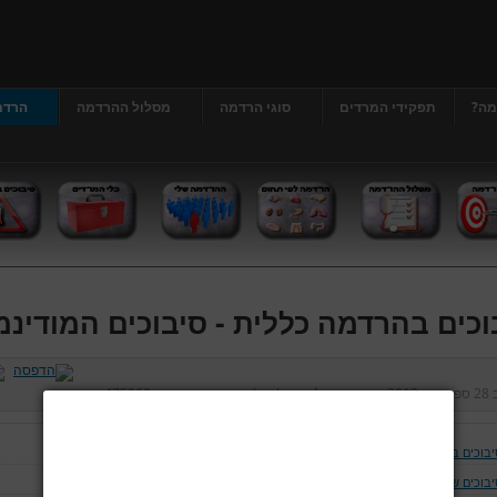
מה?
תפקידי המרדים
סוגי הרדמה
מסלול ההרדמה
הרדמ
וכים בהרדמה כללית - סיבוכים המודינמ
ב
28 ספטמבר 2012
נכתב על ידי
דר' גרג'י יונתן
כניסות:
475060
יבוכים בהרדמה כללית
יבוכים של נתיב האויר ומערכת הנשימה