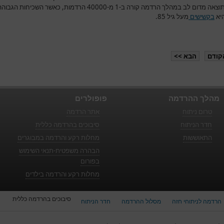
מוות כתוצאה מדום לב במהלך הרדמה קורה ב-1 מ-40000 הרדמות, כאשר השכיחות הגבו
היא
בקשישים
מעל גיל 85.
קודם
הבא >>
מהלך ההרדמה
פופולרים
טרום ניתוח
אתר הרדמה
חדר הניתוח
סיבוכים בהרדמה כללית
התאוששות
מחלות רקע והרדמה במבוגרים
הבהרה משפטית-תנאי השימוש
בפורום
מחלות רקע והרדמה בילדים
סיבוכים בהרדמה כללית
הרדמה לניתוחי חזה
מסלול ההרדמה
חדר הניתוח