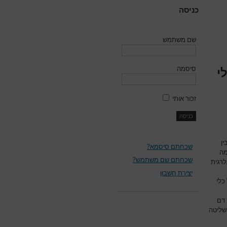
כניסה
שם משתמש
סיסמה
י
זכור אותי
ן
שכחתם סיסמא?
מה
שכחתם שם משתמש?
לרגית
יצירת חשבון
כלי
 דם
 שליטה