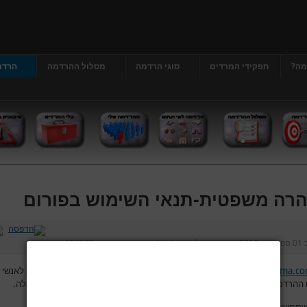
מה?
תפקידי המרדים
סוגי הרדמה
מסלול ההרדמה
הרדמ
רה משפטית-תנאי השימוש בפורום
ב
01 ספטמבר 2013
נכתב על ידי
דר' גרג'י יונתן
כניסות:
403967
www.hardama.c
מאפשר לגולשים להשתמש בפורום לצורך העלאת שאלות לאנשי 
ההרדמה והמהלך סביב הניתוח ולפתח דיון בין הגולשים לבין עצמם בנושאים אלה.