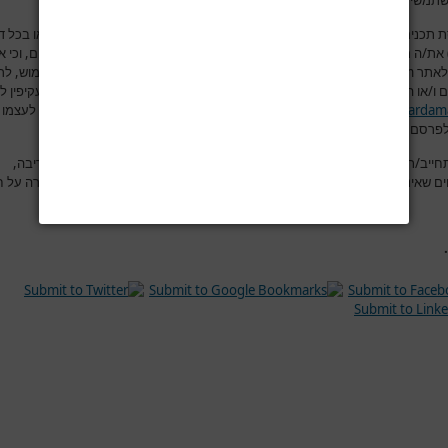
תמשים בפורום למסור מידע שהוא למיטב ידיעתם אמיתי, נכון ומדויק.
 תכנים לאתר
www.hardama.com
(בפורום, תגובות מאמרים, יצירת קשר או בכל ד
ת/ה מצהיר/ה בזאת במפורש כי הינך בעל/ת מלוא זכויות הקניין הרוחני בתכנים, וכי 
לאתר
www.hardama.com
בעצם הכנסת התכנים לאתר, לעשות בהם כל שימוש, לר
 ו/או הסרתם מהאתר ו/או פרסומם בכל מדיה אחרת הקשורה במישרין ו/או בעקיפין ל
www.hardam
.
את/ה מאשר/ת כי ידוע לך שאתר
www.hardama.com
שומר לעצמו 
פרסם מידע זה, באופן מלא, באופן חלקי או לא לפרסמו כלל
.
חייב/ת שבהוספת הודעה לפורום, תוכן ההודעה יהיה נקי מהשמצות, מהוצאת דיבה,
ים שאינם ראויים, מפרסומות ומהתקפות אישיות. ושלא יהיה בהודעה משום עבירה על ח