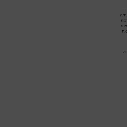
רך
את/ה
בות
אתר
את
וק