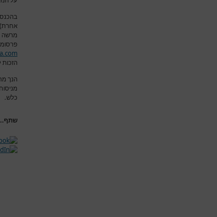
על המש
בהכנסת
אחרת) א
מרשה 
פרסומם
a.com
הזכות ל
הנך מת
מניסוח
כלש
.
שתף...