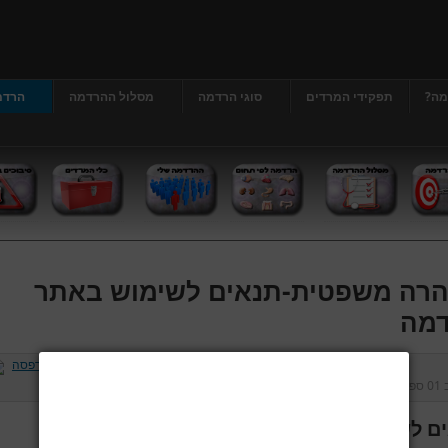
מה?
תפקידי המרדים
סוגי הרדמה
מסלול ההרדמה
הרדמ
רה משפטית-תנאים לשימוש באתר
מה
ב
01 ספטמבר 2013
נכתב על ידי
דר' גרג'י יונתן
כניסות:
226762
ם לשימוש באתר הרדמה