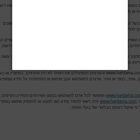
 המופיעים באתר נועדו לספק מידע רפואי כללי ואינם מהווים עצה רפואית, חוות דעת
.
ת או תחליף להתייעצות עם רופא מרדים או איש מקצוע אחר
של התכנים והמאמרים באתר היא להרחיב את בסיס הידע שלכם בנושאים שונים
.
ם להרדמה ולניתוח והם אינם מחליפים פנייה לאיש מקצוע מוסמך
 עשויים לבטא אסכולה רפואית מסוימת או דעה אישית של הכותב. כמו כן, עשויים ה
.
תלויים בנסיבות העובדתיות של מקרה מסוים ויש להתייחס אליהם בזהירות הנדרשת
סתמך על מידע המופיע באתר לשם החלטה על טיפול רפואי כלשהו והעושה כן עושה 
.
יותו המלאה והבלעדית
www.hardama.c
והגורמים המפעילים את האתר לא יהיו אחראים, במישרין או בעק
ק, גופני, כספי או אחר, שייגרם למשתמש עקב שימוש או הסתמכות על מידע שמופיע
www.hardama.c
מאפשר לכל אדם להשתמש במגוון השירותים והמידע הקיימים 
www.hardama.com
ר
יהיה רשאי להסיר מידע ו/או למנוע או להפסיק שימוש באתר,
.
 פי שיקול דעתם הבלעדי של בעלי האתר