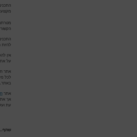
התכנים
מקצועי
מטרתם 
הקשורי
התכנים
להיות 
אין לה
על אחר
om
אתר
לכל נז
.
באתר
om
אתר
אך את
עת ועל
שתף...