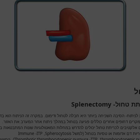
ל
Splenectomy
תת טחול-
ת לניתוח- הסיבה השכיחה ביותר היא חבלה לטחול ודימום. במקרה זה הניתוח הוא בד
מקרים דחופים אחרים כוללים פגיעה בטחול במהלך ניתוח אחר המערב את האזור.
ם אלקטיבים לכריתת טחול יכולים להדרש במחלות המאטולוגיות שונות המתבטאות ב
Immune
ITP
Spherocytosis
ריות דם אדומות או טסיות בטחול (למשל
,
-
Thrombotic thrombocytopenic purpura
TTP
thrombocytopenic p
,
-
). התוויו