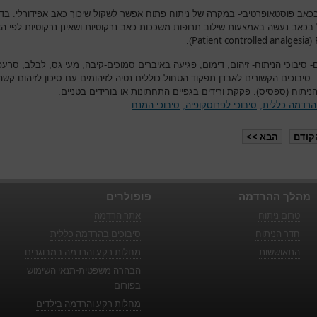
בכאב פוסטאופרטיבי- במקרה של ניתוח פתוח אפשר לשקול שיכוך כאב אפידורלי. בד
 בכאב נעשה באמצעות שילוב תרופות משככות כאב נרקוטיות ושאינן נרקוטיות לפי הצ
Patient controlled analgesia
).
(
- סיבוכי הניתוח- זיהום, דימום, פגיעה באיברים סמוכים-קיבה, מעי גס, לבלב, סרע
 סיבוכים הקשורים לאבדן תפקוד הטחול כוללים נטיה לזיהומים עם סיכון לזיהום קשה
ניתוח (ספסיס). פקקת ורידים בגפיים התחתונות או בורידים בטניים.
 הרדמה כללית
,
סיבוכי לפרוסקופיה
,
סיבוכי המנח
.
קודם
הבא >>
מהלך ההרדמה
פופולרים
טרום ניתוח
אתר הרדמה
חדר הניתוח
סיבוכים בהרדמה כללית
התאוששות
מחלות רקע והרדמה במבוגרים
הבהרה משפטית-תנאי השימוש
בפורום
מחלות רקע והרדמה בילדים