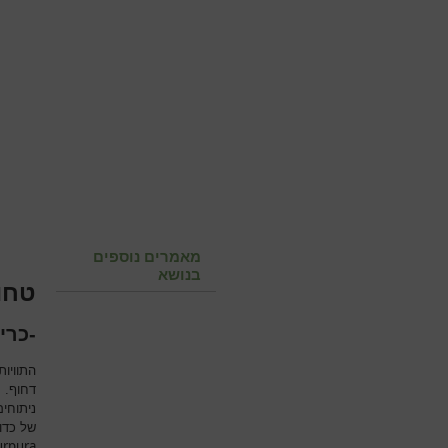
מאמרים נוספים
בנושא
טחו
-כרי
התוויו
דחוף. 
ניתוחי
של כדו
urpura