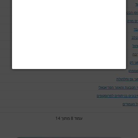
ד
ופן הבטן- בקע מפשעתי, טבורי ובקע בחתך ניתוחי
יס מרה
בד
בלב
חול
יבה
עי דק
וספתן
עי גס וחלחולת
י הטבעת והאזור הפריאנאלי
יבוכים בניתוחים לפרוסקופים
ל העמודים
עמוד 8 מתוך 14