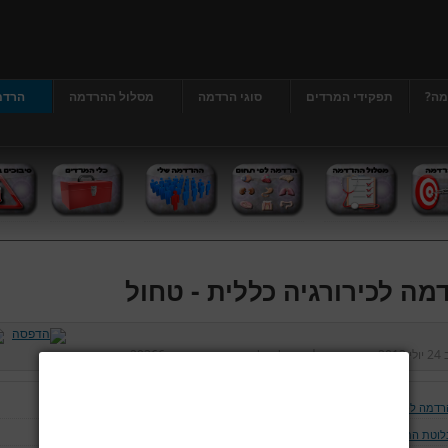
מה?
תפקידי המרדים
סוגי הרדמה
מסלול ההרדמה
הרדמ
מה לכירורגיה כללית - טחול
ב
24 יולי 2013
נכתב על ידי
דר' גרג'י יונתן
כניסות:
29366
רדמה לכירורגיה כללית
לוטת התריס ויותרת התריס