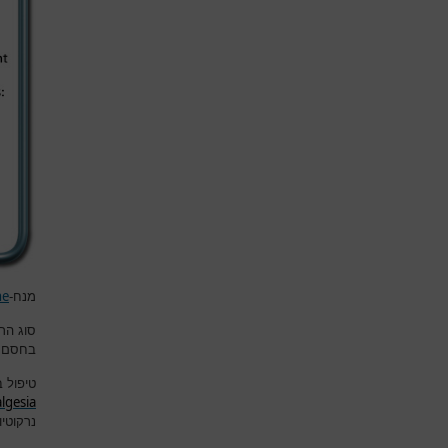
ne
מנח-
סוג הר
בחסם 
טיפול 
lgesia
נרקוטיו