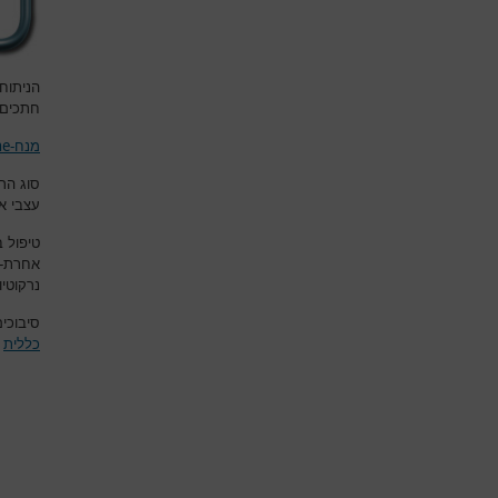
הניתוח
חתכים 
ne
מנח-
סוג הר
עצבי אז
טיפול ב
אחרת-
נרקוטיו
סיבוכים
כללית