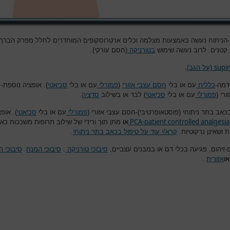
-הניתוח נעשה באמצעות מצלמה וכלים ארטרוסקופים המוחדרים לחלל מפרק הברך 
קטנים. לרוב נעשה שימוש
בטורניקה
(חסם עורקי).
.
supi
(על הגב)
דמה-
כללית
עם או בלי
חסם עצבי אזורי
(
פמורלי
עם או בלי
סכיאטי
). אופציה נוספת-
ורי (
פמורלי
עם או בלי
סכיאטי
) לבד או בשילוב
סדציה
.
כאב בתר ניתוחי (פוסטאופרטיבי)-חסם עצבי אזורי (
פמורלי
עם או בלי
סכיאטי
). אופצ
PCA-patient controlled analgesia
או
מתן תוך ורידי של שילוב תרופות משככות כא
ת ושאינן נרקוטיות.
קרא/י עוד על טיפול בכאב בתר ניתוחי
.
-זיהום, פגיעה בכלי דם או במבנים עצביים,
סיבוכי טורניקה
.
סיבוכי המנח
.
סיבוכי 
או
אזורית
.