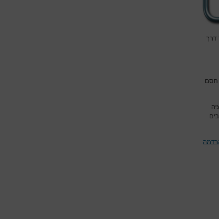
דרך
 חסם
יה
בים
הרדמה