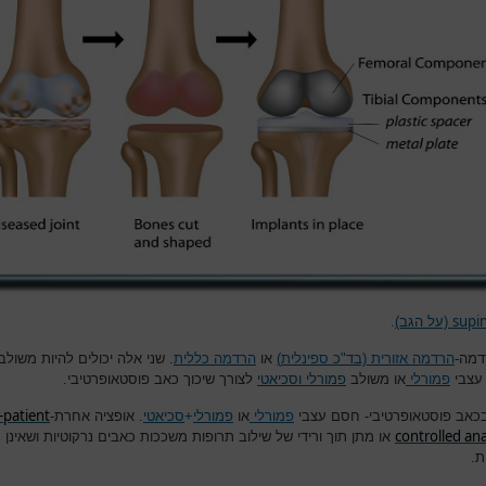
supi
(על הגב)
.
דמה-
הרדמה אזורית
(בד"כ
ספינלית
)
או
הרדמה כללית
. שני אלה יכולים להיות משולב
עצבי
פמורלי
או משולב
פמורלי
וסכיאטי
לצורך שיכוך כאב פוסטאופרטיבי.
-patient
בכאב פוסטאופרטיבי- חסם עצבי
פמורלי
או
פמורלי
+
סכיאטי
. אופציה אחרת-
controlled ana
או מתן תוך ורידי של שילוב תרופות משככות כאבים נרקוטיות ושאינן
ת.