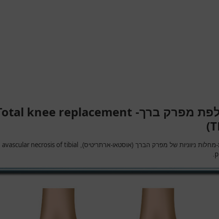
Total knee replacement
פת מפרק ברך-
(T
avascular necrosis of tibial
ת-מחלות ניווניות של מפרק הברך (אוסטאו-ארתריטיס),
p
.