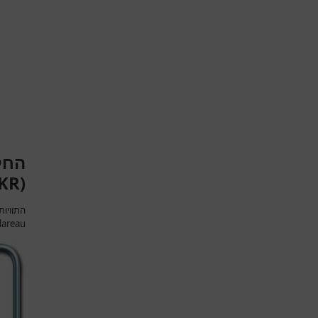
החל
KR)
התוויו
lareau