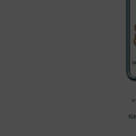
ים
PCA