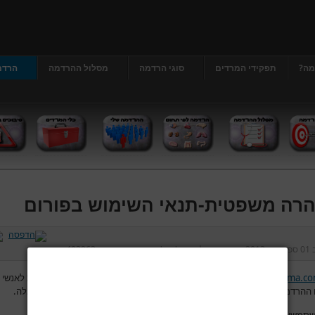
מה?
תפקידי המרדים
סוגי הרדמה
מסלול ההרדמה
הרדמ
רה משפטית-תנאי השימוש בפורום
ב
01 ספטמבר 2013
נכתב על ידי
דר' גרג'י יונתן
כניסות:
403963
www.hardama.c
מאפשר לגולשים להשתמש בפורום לצורך העלאת שאלות לאנשי 
ההרדמה והמהלך סביב הניתוח ולפתח דיון בין הגולשים לבין עצמם בנושאים אלה.