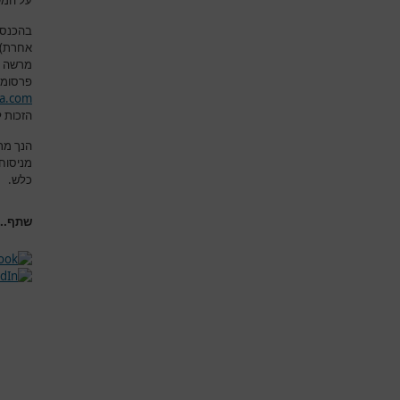
על המש
בהכנסת
אחרת) א
מרשה 
פרסומם
a.com
הזכות ל
הנך מת
מניסוח
כלש
.
שתף...