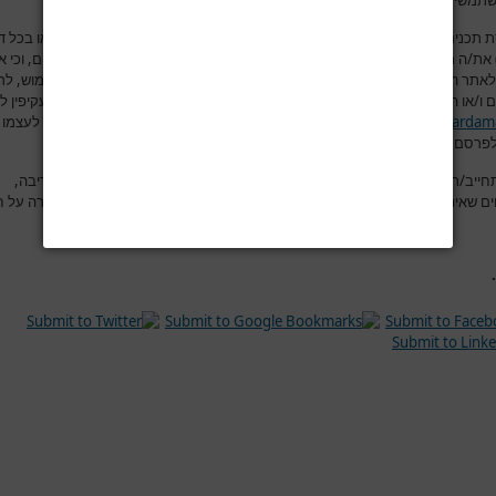
תמשים בפורום למסור מידע שהוא למיטב ידיעתם אמיתי, נכון ומדויק.
 תכנים לאתר
www.hardama.com
(בפורום, תגובות מאמרים, יצירת קשר או בכל ד
ת/ה מצהיר/ה בזאת במפורש כי הינך בעל/ת מלוא זכויות הקניין הרוחני בתכנים, וכי 
לאתר
www.hardama.com
בעצם הכנסת התכנים לאתר, לעשות בהם כל שימוש, לר
 ו/או הסרתם מהאתר ו/או פרסומם בכל מדיה אחרת הקשורה במישרין ו/או בעקיפין ל
www.hardam
.
את/ה מאשר/ת כי ידוע לך שאתר
www.hardama.com
שומר לעצמו 
פרסם מידע זה, באופן מלא, באופן חלקי או לא לפרסמו כלל
.
חייב/ת שבהוספת הודעה לפורום, תוכן ההודעה יהיה נקי מהשמצות, מהוצאת דיבה,
ים שאינם ראויים, מפרסומות ומהתקפות אישיות. ושלא יהיה בהודעה משום עבירה על ח