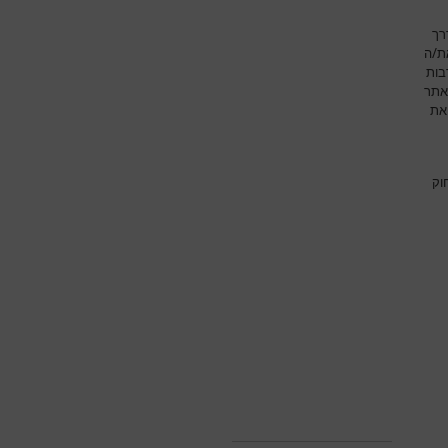
רך
את/ה
בות
אתר
את
וק