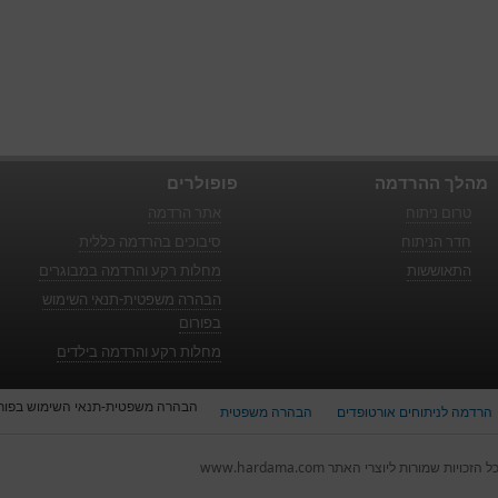
מהלך ההרדמה
פופולרים
טרום ניתוח
אתר הרדמה
חדר הניתוח
סיבוכים בהרדמה כללית
התאוששות
מחלות רקע והרדמה במבוגרים
הבהרה משפטית-תנאי השימוש
בפורום
מחלות רקע והרדמה בילדים
הבהרה משפטית-תנאי השימוש בפור
הרדמה לניתוחים אורטופדים
הבהרה משפטית
ל הזכויות שמורות ליוצרי האתר www.hardama.com