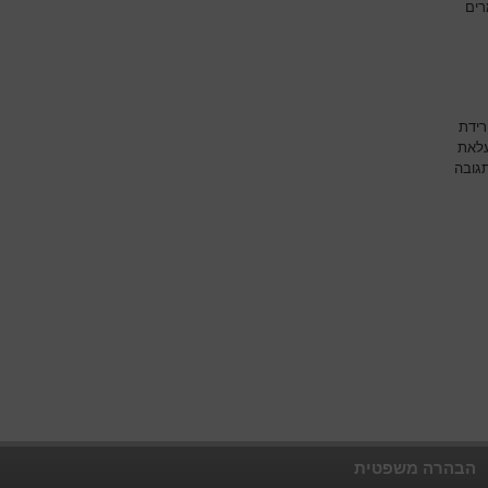
רים
רידת
עלאת
גובה
הבהרה משפטית