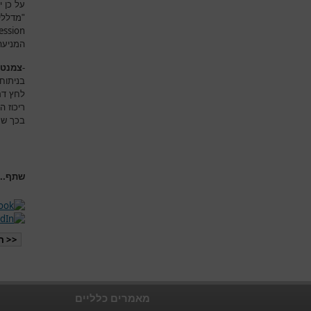
על כן 
"מדללי
ession
המניעה 
-
צמנט
בניתוח
לחץ דם
ריכוז 
בכך שמג
שתף...
<< ה
מאמרים כלליים