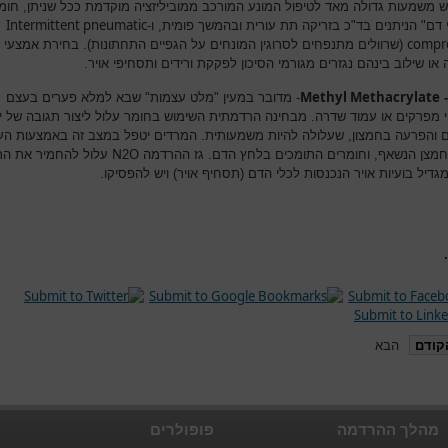
יש משמעות גדולה מאד לטיפול המונע המורכב ממוביליזציה מוקדמת ככל שניתן, חומ
Intermittent pneumatic
 דם" הניתנים בד"כ בזריקה תת עורית ובהמשך פומית, ו-
compr
(שרוולים מתנפחים לסרוגין המונחים על הגפיים התחתונות). בחירת אמצעי
או שילוב בינהם נגזרים מגורמי הסיכון לפקקת ורידים ותסחיפי אויר.
Methyl Methacrylate
-
- מדובר במעין "מלט עצמות" שבא למלא פערים בעצם
י מפרקים או עמוד שדרה. מבחינה הרדמתית השימוש בחומר עלול ליצור תגובה של י
 והפרעה בחמצון, שעלולה להיות משמעותית. המרדים יטפל במצב זה באמצעות ה
N
O
החמצן הנשאף, וחומרים התומכים בלחץ הדם. גז ההרדמה
2
עלול להחמיר את הת
דיל בועיות אויר הנכנסות לכלי הדם (תסחיף אויר) ויש להפסיקו.
קודם
הבא
מהלך ההרדמה
פופולרים