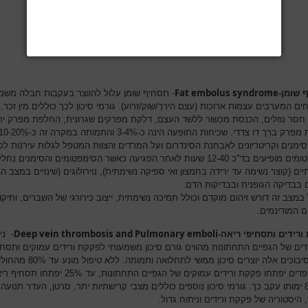
Fat embolus syndrome
 שומן-
- תסחיף שומן עלול להווצר בעקבות חבלה משמ
חים המערבים עצמות ארוכות (עצם הירך/שוק/זרוע). גורמי סיכון לכך כוללים מין זכר, 
20-3, חסר נוזלים, הכנסת מכשור ללשד העצם, דלקת מפרקים שגרונית, החלפת מפרק ירך
ימנים וקריטריונים לאבחנת הסינדרום ועל המרדים והצוות המטפל לגלות עירנות לכ
הסימפטומים מופיעים בד"כ 12-40 שעות לאחר הפגיעה כאשר הסימפטומים והסימנים נח
ים (קוצר נשימה עד ירידה בחמצון ואי ספיקה נשימתית), נוירולוגים (שינויים במצב ה
ם בבדיקה הגופנית ובבדיקות הדם.
במצב זה דורש זיהום מוקדם וכולל תמיכה נשימתית, ייצוב כירורגי של השברים, ותיקון
ם המודינמים.
Deep vein thrombosis and Pulmonary emboli
ורידים ותסחיפי ריאה-
- ני
דים של הגפיים התחתונות מהווים גורם סיכון משמעותי לפקקת ורידים עמוקים ותסחי
ריאה. סיבוכים אלה יוצרים סיכון ממשי לתחלואה ותמותה. ללא טיפול מו
האורטופדים יפתחו פקקת ורידים עמוקים של הגפיים התחתונות, עד 25% יפת
ועד 8% ימותו עקב כך. גורמי סיכון נוספים כוללים מצבי קרישתיות יתר, סרטן, העדר תנועה
היסטוריה של פקקת ורידים וניתוח גדול.