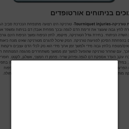
כים בניתוחים אורטופדים
Tourniquet injuries
 טורניקה-
- טורניקה הינו רצועה מתנפחת הנכרכת סביב ה
ירת לחץ גבוה שעוצר את זרימת הדם לגפה ובכך מפחית אובדן דם בניתוח ומשפר את
השדה הניתוחי. בחירת גודל הטורניקה, מיקומו, לחץ הניפוח ומשך הניפוח הינם גורמ
 בהפחתת הסיכון לפגיעות טורניקה. הנזק שיכול להגרם מטורניקה שאינו מונח כיאות/
ים/מנופח בלחץ גבוה מידי ולמשך זמן ארוך מידי הוא נזק לכלי הדם עצבים ורקמות 
כך, עם שחרור טורניקה שהופעל למשך זמן ממושך משתחררים מהגפה המנותחת חו
ו עקב העדר אספקת דם לגפה ופירוק שריר- פחמן דו חמצני, אשלגן, לקטט. חומרי
, במידה ומשוחררים בצורה לא מבוקרת, להוביל למצבים מסוכנים כמו הפרעה בתפק
 הפרעות בקצב הלב, בעיקר בחולים המועדים לכך. על המרדים לוודא שזמן ניפוח
קה מותאם לחולה, וכן שחרור הטורניקה נעשה באופן מבוקר בהתאם למצב החולה.