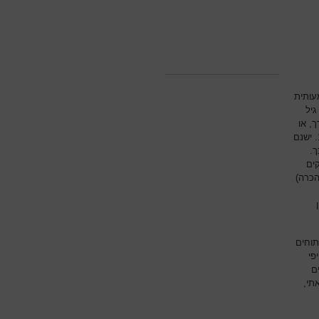
עותית
גיל
, או
החלפת מפרק ברך דו צדדי. שכיחות התופעה הינה כ-3-4% והתמותה במקרה זה כ-10-20%. ישנם
ך.
לקים
הכרה)
תוחים
פי
נע עד 80% מהחולים
חו תסחיף ריאתי,