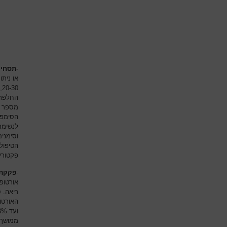
-
תסחיף
או ניתו
0
מספר ס
לנשימתי
וסימני
הטיפול 
פקטורי
-
פקקת 
אורטופ
ממושך, 