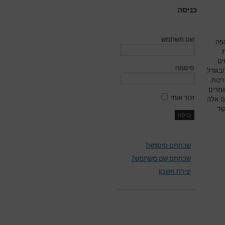
כניסה
שם משתמש
גפה
ים
סיסמה
בגודל
רכות.
מרים
זכור אותי
ם אלה
וד
שכחתם סיסמא?
שכחתם שם משתמש?
יצירת חשבון