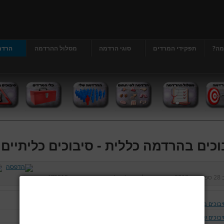
מה?
תפקידי המרדים
סוגי הרדמה
מסלול ההרדמה
הרדמ
וכים בהרדמה כללית - סיבוכים כליתיים
ב
28 ספטמבר 2012
נכתב על ידי
דר' גרג'י יונתן
כניסות:
475219
יבוכים בהרדמה כללית
יבוכים של נתיב האויר ומערכת הנשימה