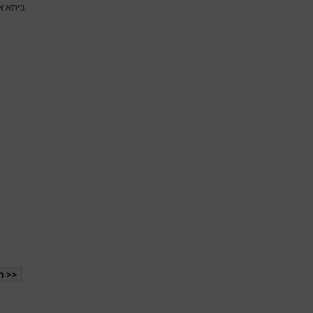
ביתא אג
<< ה