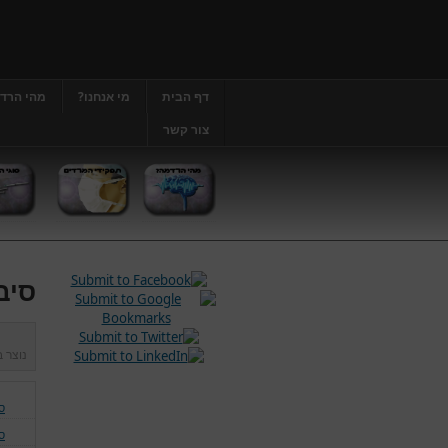
דף הבית
מי אנחנו?
מהי הרד
צור קשר
סיב
נוצר 
ס
ס