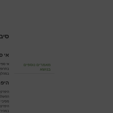
סיבו
אי ס
אי ספיק
מאמרים נוספים
בתרופות
בנושא
במהלך ו
היפר
היפרקל
הפעולה 
מסיבי ש
היפרקל
במהירות