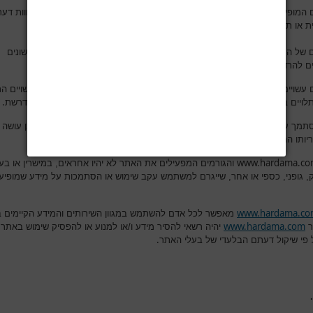
 המופיעים באתר נועדו לספק מידע רפואי כללי ואינם מהווים עצה רפואית, חוות דעת
.
ת או תחליף להתייעצות עם רופא מרדים או איש מקצוע אחר
של התכנים והמאמרים באתר היא להרחיב את בסיס הידע שלכם בנושאים שונים
.
ם להרדמה ולניתוח והם אינם מחליפים פנייה לאיש מקצוע מוסמך
 עשויים לבטא אסכולה רפואית מסוימת או דעה אישית של הכותב. כמו כן, עשויים ה
.
תלויים בנסיבות העובדתיות של מקרה מסוים ויש להתייחס אליהם בזהירות הנדרשת
סתמך על מידע המופיע באתר לשם החלטה על טיפול רפואי כלשהו והעושה כן עושה 
.
יותו המלאה והבלעדית
www.hardama.c
והגורמים המפעילים את האתר לא יהיו אחראים, במישרין או בעק
ק, גופני, כספי או אחר, שייגרם למשתמש עקב שימוש או הסתמכות על מידע שמופיע
www.hardama.c
מאפשר לכל אדם להשתמש במגוון השירותים והמידע הקיימים 
www.hardama.com
ר
יהיה רשאי להסיר מידע ו/או למנוע או להפסיק שימוש באתר,
.
 פי שיקול דעתם הבלעדי של בעלי האתר