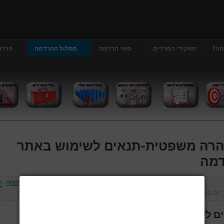
מה?
תפקידי המרדים
סוגי הרדמה
מסלול ההרדמה
הרדמ
רה משפטית-תנאים לשימוש באתר
מה
ב
01 ספטמבר 2013
נכתב על ידי
דר' גרג'י יונתן
כניסות:
226867
ם לשימוש באתר הרדמה