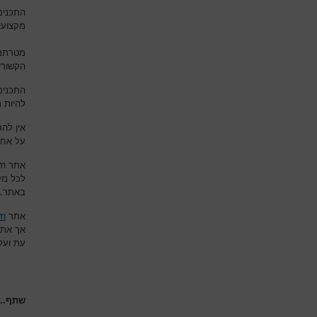
התכנים
מקצועי
מטרתם 
הקשורי
התכנים
להיות 
אין לה
על אחר
om
אתר
לכל נז
.
באתר
om
אתר
אך את
עת ועל
שתף...