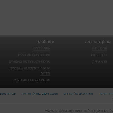
מהלך ההרדמה
פופולרים
טרום ניתוח
אתר הרדמה
חדר הניתוח
סיבוכים בהרדמה כללית
התאוששות
מחלות רקע והרדמה במבוגרים
הבהרה משפטית-תנאי השימוש
בפורום
מחלות רקע והרדמה בילדים
דר הניתוח
ארגז הכלים של המרדים
אמצעי חימום במהלך הרדמה
הבהרה משפט
ל הזכויות שמורות ליוצרי האתר www.hardama.com