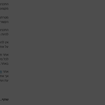
התכנים
מקצועי
מטרתם 
הקשורי
התכנים
להיות 
אין לה
על אחר
om
אתר
לכל נז
.
באתר
om
אתר
אך את
עת ועל
שתף...