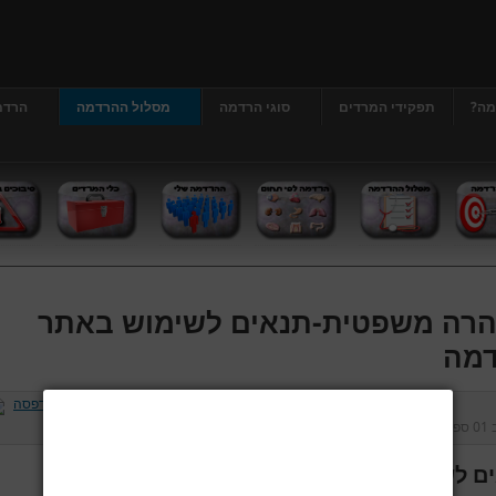
מה?
תפקידי המרדים
סוגי הרדמה
מסלול ההרדמה
הרדמ
רה משפטית-תנאים לשימוש באתר
מה
ב
01 ספטמבר 2013
נכתב על ידי
דר' גרג'י יונתן
כניסות:
226881
ם לשימוש באתר הרדמה