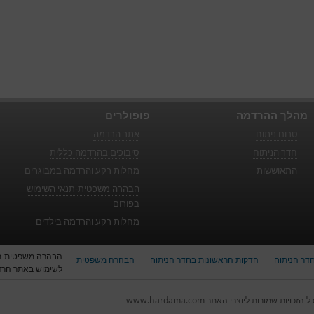
מהלך ההרדמה
פופולרים
טרום ניתוח
אתר הרדמה
חדר הניתוח
סיבוכים בהרדמה כללית
התאוששות
מחלות רקע והרדמה במבוגרים
הבהרה משפטית-תנאי השימוש
בפורום
מחלות רקע והרדמה בילדים
הבהרה משפטית-ת
דר הניתוח
הדקות הראשונות בחדר הניתוח
הבהרה משפטית
לשימוש באתר הר
ל הזכויות שמורות ליוצרי האתר www.hardama.com