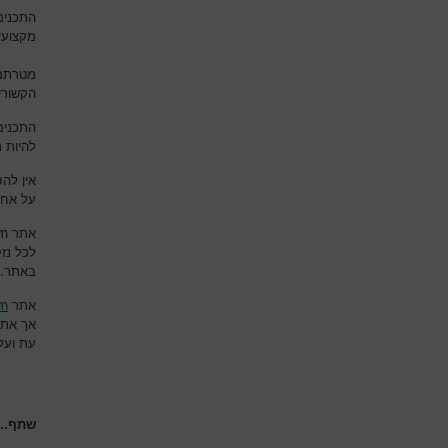
התכנים
מקצועי
מטרתם 
הקשורי
התכנים
להיות 
אין לה
על אחר
om
אתר
לכל נז
.
באתר
om
אתר
אך את
עת ועל
שתף...