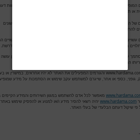
 המופיעים באתר נועדו לספק מידע רפואי כללי ואינם מהווים עצה רפואית, חוות דעת
.
ת או תחליף להתייעצות עם רופא מרדים או איש מקצוע אחר
של התכנים והמאמרים באתר היא להרחיב את בסיס הידע שלכם בנושאים שונים
.
ם להרדמה ולניתוח והם אינם מחליפים פנייה לאיש מקצוע מוסמך
 עשויים לבטא אסכולה רפואית מסוימת או דעה אישית של הכותב. כמו כן, עשויים ה
.
תלויים בנסיבות העובדתיות של מקרה מסוים ויש להתייחס אליהם בזהירות הנדרשת
סתמך על מידע המופיע באתר לשם החלטה על טיפול רפואי כלשהו והעושה כן עושה 
.
יותו המלאה והבלעדית
www.hardama.c
והגורמים המפעילים את האתר לא יהיו אחראים, במישרין או בעק
ק, גופני, כספי או אחר, שייגרם למשתמש עקב שימוש או הסתמכות על מידע שמופיע
www.hardama.c
מאפשר לכל אדם להשתמש במגוון השירותים והמידע הקיימים 
www.hardama.com
ר
יהיה רשאי להסיר מידע ו/או למנוע או להפסיק שימוש באתר,
.
 פי שיקול דעתם הבלעדי של בעלי האתר