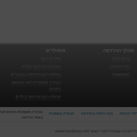
מהלך ההרדמה
פופולרים
טרום ניתוח
אתר הרדמה
חדר הניתוח
סיבוכים בהרדמה כללית
התאוששות
מחלות רקע והרדמה במבוגרים
הבהרה משפטית-תנאי השימוש
בפורום
מחלות רקע והרדמה בילדים
הבהרה משפטית-תנאים לשי
דר הניתוח
מנח החולה בהרדמה
הבהרה משפטית
באתר הרדמה
ל הזכויות שמורות ליוצרי האתר www.hardama.com