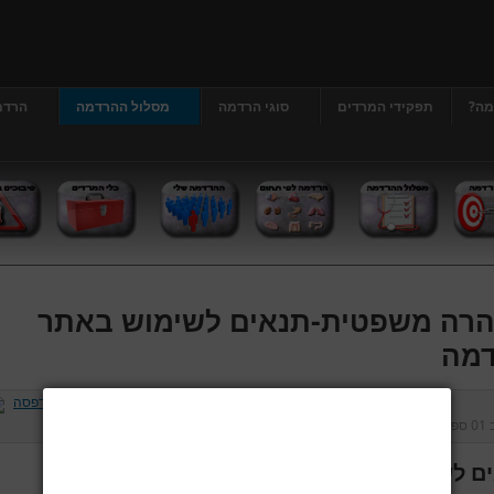
מה?
תפקידי המרדים
סוגי הרדמה
מסלול ההרדמה
הרדמ
רה משפטית-תנאים לשימוש באתר
מה
ב
01 ספטמבר 2013
נכתב על ידי
דר' גרג'י יונתן
כניסות:
226834
ם לשימוש באתר הרדמה