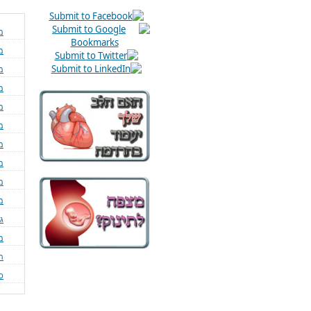
מ
מ
מ
מח
מ
מ
מ
מ
מ
מ
ג
מ
ת
כ