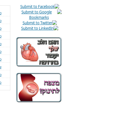
ס
ס
ס
ס
סי
סי
ס
שי
ס
כ