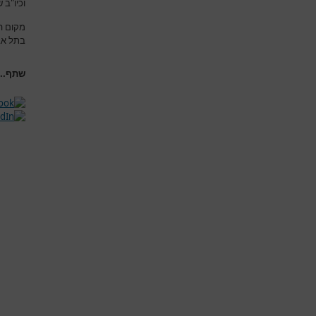
וכיו"ב
מקום ה
בתל אבי
שתף...