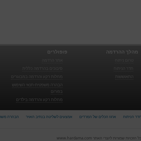
מהלך ההרדמה
פופולרים
טרום ניתוח
אתר הרדמה
חדר הניתוח
סיבוכים בהרדמה כללית
התאוששות
מחלות רקע והרדמה במבוגרים
הבהרה משפטית-תנאי השימוש
בפורום
מחלות רקע והרדמה בילדים
דר הניתוח
ארגז הכלים של המרדים
אמצעים לשליטה בנתיב האויר
הבהרה משפ
ל הזכויות שמורות ליוצרי האתר www.hardama.com