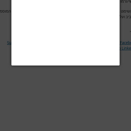
 שייגרמו למשתמש באתר או לרכושו עקב כך
.
שיפוט הבלעדי בגין כל עניין הנובע מהשימוש באתר, הוא אך ורק בבתי המשפט המוסמ
ב ועל השימוש באתר יחולו אך ורק דיני מדינת ישראל
.