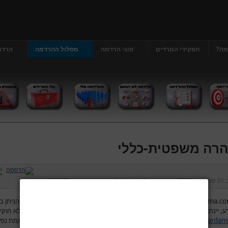
מה?
תפקידי המרדים
סוגי הרדמה
מסלול ההרדמה
הרדמ
רה משפטית-כללי
ב
01 ספטמבר 2013
נכתב על ידי
דר' גרג'י יונתן
כניסות:
222978
www.hardama.c
והגורמים המפעילים את האתר אינם מתחייבים שהשירות הניתן ב
ע, יינתן כסדרו ללא הפסקות והפרעות ו/או יהיה חסין מפני גישה ושיבוש תכנים לא חוקי
www.hardam
והגורמים המפעילים לא יהיו אחראים לכל נזק, ישיר או עקיף, עגמת נפ