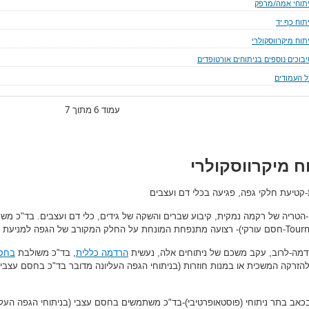
יתוחי אמה/מרפק
תוח כף יד
תוח מיקרווסקולרי
יבוכים נוספים בניתוחים אורטופדים
ל העמודים
עמוד 6 מתוך 7
ח מיקרווסקולרי
ת-קטיעת חלקי גפה, פגיעה בכלי דם ועצבים
-הטריה של רקמה נמקית, קיבוע שברים והשקה של גידים, כלי דם ועצבים. בד"כ מש
Tourn
-חסם עורקי)- רצועה מתנפחת המונחת על החלק המקורב של הגפה למניעת א
דמה-לרוב, עקב משכם של ניתוחים אלה, נעשית
הרדמה כללית
, בד"כ משולבת
בחסם
הזרקה המשכית או במנות חוזרות (בניתוחי הגפה העליונה מדובר בד"כ בחסם עצבי
בכאב בתר ניתוחי (פוסטאופרטיבי)-בד"כ משתמשים בחסם עצבי (בניתוחי הגפה העלי