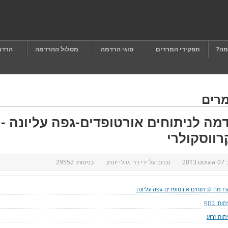
מה?
תפקידי המרדים
סוגי הרדמה
מסלול ההרדמה
הרדמ
רים
מה לניתוחים אורטופדים-גפה עליונה - 
רווסקולרי
ב
07 אוגוסט 2013
נכתב על ידי
דר' גרג'י יונתן
כניסות:
29552
רדמה לניתוחים אורטופדים-גפה עליונה
יתוחי כתף
תוח זרוע