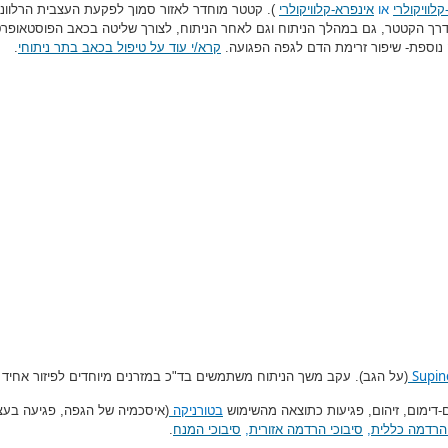
לוויקולרי
או
אינפרא-קלוויקולרי
). קטטר מוחדר לאזור סמוך לפקעת העצבית הרלוונ
דרך הקטטר, גם במהלך הניתוח וגם לאחר הניתוח, לצורך שליטה בכאב הפוסטאופרט
נוספת- שיפור זרימת הדם לגפה הפגועה.
קרא/י עוד על טיפול בכאב בתר ניתוחי
.
Supin
(על הגב). עקב משך הניתוח משתמשים בד"כ במזרנים מיוחדים לפיזור אחיד
ם-דימום, זיהום, פגיעות כתוצאה מהשימוש
בטורניקה
(איסכמיה של הגפה, פגיעה בעצ
 הרדמה כללית
,
סיבוכי הרדמה אזורית
,
סיבוכי המנח
.