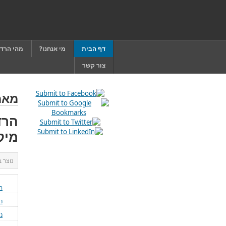
דף הבית
מי אנחנו?
מהי הרד
צור קשר
מאמ
הרד
מיק
נוצר 
ה
נ
ני