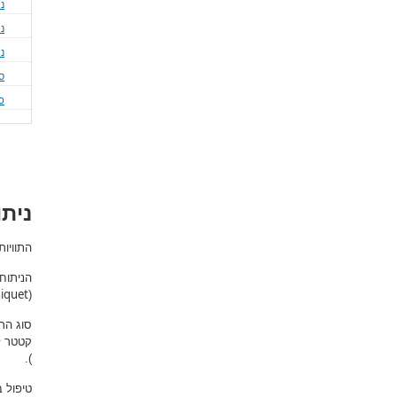
נ
ני
ני
ס
כ
ניתו
התוויו
הניתוח
iquet
(
סוג הר
קטטר ל
).
טיפול 