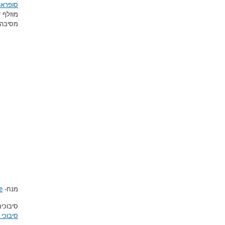
סופרא-ק
מוזלף 
מסיבה 
e
מנח-
סיבוכי
סיבוכי