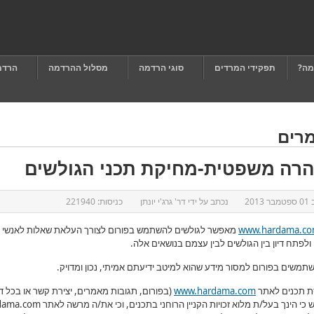
מה?
תפקידי המרדים
סוגי הרדמה
מסלול ההרדמה
הרדמ
רים
רה משפטית-מחיקת תכני הגולשים
ב
01 ספטמבר 2013
נכתב על ידי
דר' גרג'י יונתן
כניסות:
221940
www.hardama.c
מאפשר לגולשים להשתמש בפורום לצורך העלאת שאלות לאנשי 
ולפתח דיון בין הגולשים לבין עצמם בנושאים אלה.
תמשים בפורום למסור מידע שהוא למיטב ידיעתם אמיתי, נכון ומדויק.
 תכנים לאתר
www.hardama.com
(בפורום, תגובות מאמרים, יצירת קשר או בכל 
כי הינך בעל/ת מלוא זכויות הקניין הרוחני בתכנים, וכי את/ה מרשה לאתר
dama.com