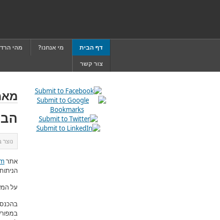
דף הבית
מי אנחנו?
מהי הרד
צור קשר
מאמ
הבה
נוצר 
אתר
om
הניתוח 
על המש
בהכנסת
במפורש 