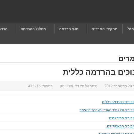
מה?
תפקידי המרדים
סוגי הרדמה
מסלול ההרדמה
הרדמ
רים
וכים בהרדמה כללית
ב
28 ספטמבר 2012
נכתב על ידי
דר' גרג'י יונתן
כניסות:
475215
יבוכים בהרדמה כללית
יבוכים של נתיב האויר ומערכת הנשימה
יבוכים המודינמים
יבוכים המאטולוגים