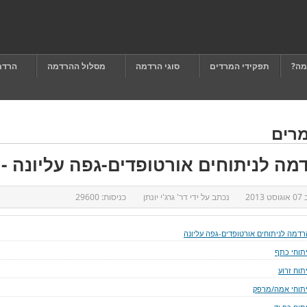
מה?
תפקידי המרדים
סוגי הרדמה
מסלול ההרדמה
הרדמ
רים
מה לניתוחים אורטופדים-גפה עליונה - 
ב
07 אוגוסט 2013
נכתב על ידי
דר' גרג'י יונתן
כניסות:
29600
רדמה לניתוחים אורטופדים-גפה עליונה
יתוחי כתף
תוח זרוע
יתוחי אמה/מרפק