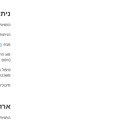
ניתו
התוויו
הניתוח
n
מנח-
סוג הר
(חסם ע
טיפול 
משככות 
סיבוכים
ארת
התוויו