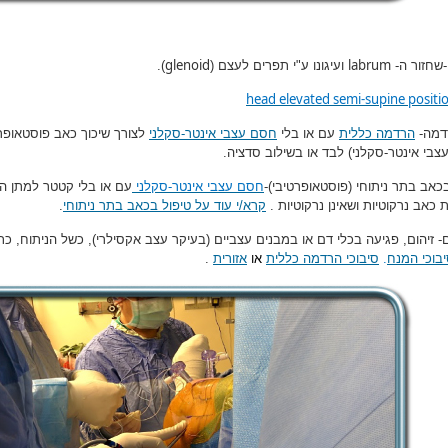
glenoid
labrum
-שחזור ה-
ועיגונו ע"י תפרים לעצם (
).
head elevated semi-supine positi
דמה-
הרדמה כללית
עם או בלי
חסם עצבי אינטר-סקלני
לצורך שיכוך כאב פוסטאופר
צבי אינטר-סקלני) לבד או בשילוב סדציה.
כאב בתר ניתוחי (פוסטאופרטיבי)-
חסם עצבי אינטר-סקלני
עם או בלי קטטר למתן ה
כאב נרקוטיות ושאינן נרקוטיות .
קרא/י עוד על טיפול בכאב בתר ניתוחי
.
- זיהום, פגיעה בכלי דם או במבנים עצביים (בעיקר עצב אקסילרי), כשל הניתוח, כת
בוכי המנח
.
סיבוכי הרדמה כללית
או
אזורית
.