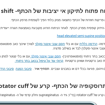
shift
ח פתוח לתיקון אי יציבות של הכתף-
ת-פריקות חוזרות של הכתף כתוצאה מנזק בלתי הפיך לקופסית מרפק הכתף.
-הידוק קופסית מפרק הכתף. לאחר הניתוח הזרוע מקובעת באמצעות חגורה ייעודית.
head elevated semi-supine positio
דמה-
הרדמה כללית
עם או בלי
חסם עצבי אינטר-סקלני
לצורך שיכוך כאב פוסטאופר
צבי אינטר-סקלני) לבד או בשילוב סדציה.
בכאב בתר ניתוחי (פוסטאופרטיבי)-
חסם עצבי אינטר-סקלני
עם או בלי קטטר למתן 
כאב נרקוטיות ושאינן נרקוטיות .
קרא/י עוד על טיפול בכאב בתר ניתוחי.
-זיהום, פגיעה בכלי דם או במבנים עצביים.
תסחיף אויר.
סיבוכי המנח
.
סיבוכי הרד
otator cuff
רוסקופיה של הכתף- קרע של
fraspinatus
supraspinatus
rotator cuff
ת-קרע של
(בד"כ גיד ה-
וחלק קדמי של ה-