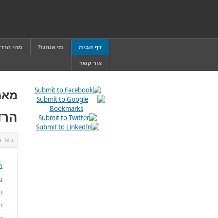
דף הבית
מי אנחנו?
מהי הרד
צור קשר
מאמ
הרד
נוצר 
ה
נ
ני
נ