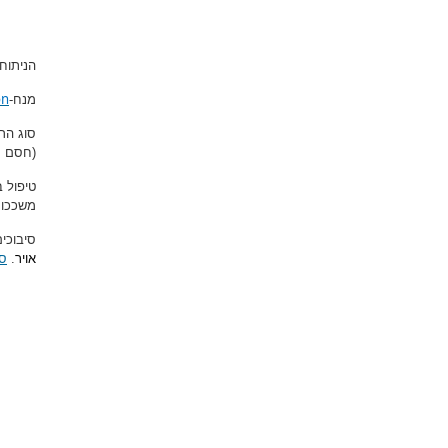
הניתוח
on
מנח-
סוג הר
(חסם ע
טיפול ב
משככות 
סיבוכים
אויר
.
סי