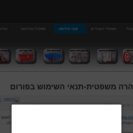
מה?
תפקידי המרדים
סוגי הרדמה
מסלול ההרדמה
הרדמ
רה משפטית-תנאי השימוש בפורום
ב
01 ספטמבר 2013
נכתב על ידי
דר' גרג'י יונתן
כניסות:
404194
www.hardama.c
מאפשר לגולשים להשתמש בפורום לצורך העלאת שאלות לאנשי 
ההרדמה והמהלך סביב הניתוח ולפתח דיון בין הגולשים לבין עצמם בנושאים אלה.