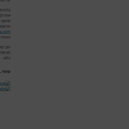
על המש
בהכנסת
אחרת) א
מרשה 
פרסומם
a.com
הזכות ל
הנך מת
מניסוח
כלש
.
שתף...