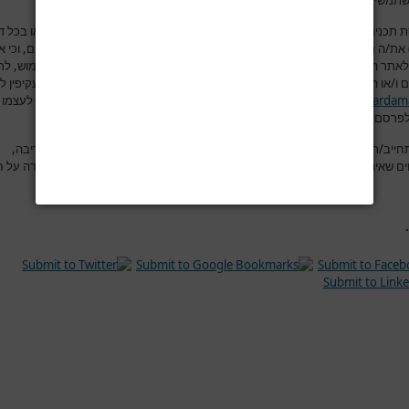
תמשים בפורום למסור מידע שהוא למיטב ידיעתם אמיתי, נכון ומדויק.
 תכנים לאתר
www.hardama.com
(בפורום, תגובות מאמרים, יצירת קשר או בכל ד
ת/ה מצהיר/ה בזאת במפורש כי הינך בעל/ת מלוא זכויות הקניין הרוחני בתכנים, וכי 
לאתר
www.hardama.com
בעצם הכנסת התכנים לאתר, לעשות בהם כל שימוש, לר
 ו/או הסרתם מהאתר ו/או פרסומם בכל מדיה אחרת הקשורה במישרין ו/או בעקיפין ל
www.hardam
.
את/ה מאשר/ת כי ידוע לך שאתר
www.hardama.com
שומר לעצמו 
פרסם מידע זה, באופן מלא, באופן חלקי או לא לפרסמו כלל
.
חייב/ת שבהוספת הודעה לפורום, תוכן ההודעה יהיה נקי מהשמצות, מהוצאת דיבה,
ים שאינם ראויים, מפרסומות ומהתקפות אישיות. ושלא יהיה בהודעה משום עבירה על ח