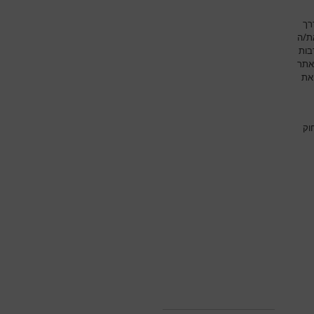
רך
את/ה
בות
אתר
את
וק