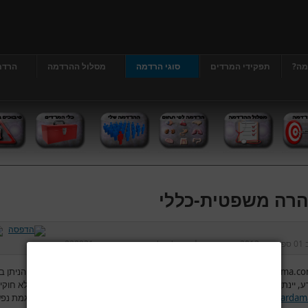
מה?
תפקידי המרדים
סוגי הרדמה
מסלול ההרדמה
הרדמ
רה משפטית-כללי
ב
01 ספטמבר 2013
נכתב על ידי
דר' גרג'י יונתן
כניסות:
222931
www.hardama.c
והגורמים המפעילים את האתר אינם מתחייבים שהשירות הניתן ב
ע, יינתן כסדרו ללא הפסקות והפרעות ו/או יהיה חסין מפני גישה ושיבוש תכנים לא חוקי
www.hardam
והגורמים המפעילים לא יהיו אחראים לכל נזק, ישיר או עקיף, עגמת נפ