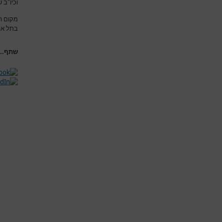
וכיו"ב
מקום ה
בתל אבי
שתף...