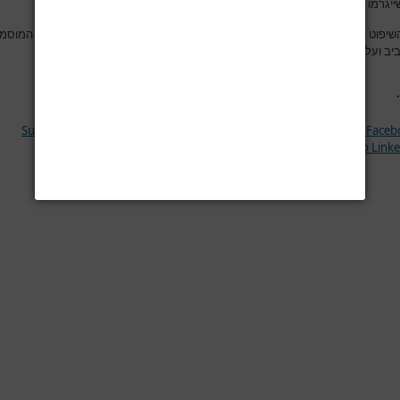
 שייגרמו למשתמש באתר או לרכושו עקב כך
.
שיפוט הבלעדי בגין כל עניין הנובע מהשימוש באתר, הוא אך ורק בבתי המשפט המוסמ
ב ועל השימוש באתר יחולו אך ורק דיני מדינת ישראל
.