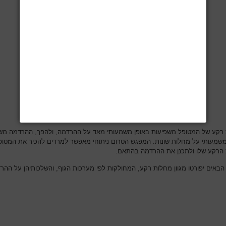
רקע של המטופל משפיעות באופן משמעותי מאד על ההרדמה, ולהפך, ההרדמה מש
משמעותי על מחלות שונות. המפגש הטרום ניתוחי מאפשר למרדים להכיר את המטופ
הרקע שלו ולתכנן את ההרדמה בהתאם.
הבאים יפורטו מגוון מחלות רקע, המחולקות לפי מערכות הגוף, והשלכותיהן על ההר